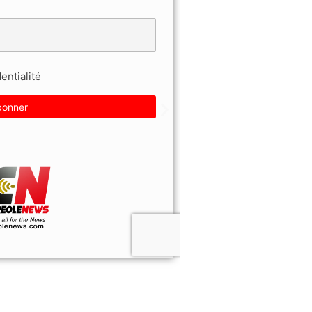
entialité
X