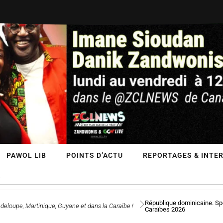
PAWOL LIB
POINTS D’ACTU
REPORTAGES & INTER
République dominicaine. Spor
eloupe, Martinique, Guyane et dans la Caraïbe !
Caraïbes 2026