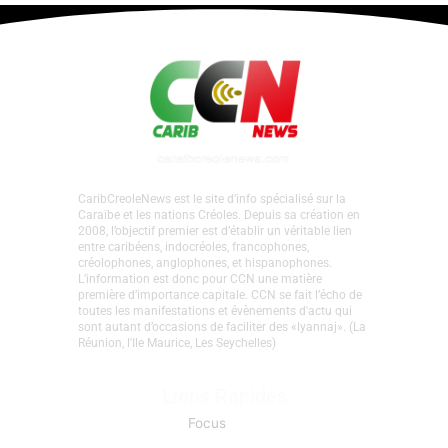
Guadeloupe • Pawol lib. Invitée partout,
maîtresse de rien : la Guadeloupe sans
voix à la table caribéenne
Laisser un commentaire
•
Pawol Lib
• Par
Caraib
Creole News
•
30 juin 2026
CaribCreoleNews est le site d’info spécialisé sur la
Caraïbe et les nations Créoles. Depuis sa création en
2008, l’objectif premier est d’établir un véritable lien
entre caribéens, indocréoles, francophones,
créolophones, anglophones, et hispanophones.