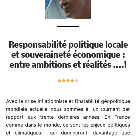
Responsabilité politique
locale et souveraineté
économique : entre ambitions
et réalités ....!
N





o
t
é
Avec la crise inflationniste et l’instabilité
4
géopolitique mondiale actuelle, nous sommes à un
s
tournant par rapport aux trente dernières années.
u
En France comme dans le monde, ce sont les