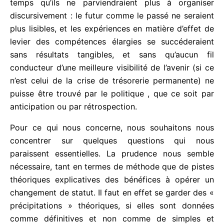
l’hypothèse suivante : les acteurs politiques ne
pourraient plus, dans un contexte de changement
du statut, considérer leurs actions à partir de
ressources typifiantes et donc ne pourraient plus
les situer sur un axe temporel distinguant
clairement un « avant » et un « après ».
Ils se retrouveraient de ce fait plongés dans une
situation de dépendance financière qu’ils ne
parviendraient pas à maîtriser , et surtout dans un
temps qu’ils ne parviendraient plus à organiser
discursivement : le futur comme le passé ne
seraient plus lisibles, et les expériences en matière
d’effet de levier des compétences élargies se
succéderaient sans résultats tangibles, et sans
qu’aucun fil conducteur d’une meilleure visibilité de
l’avenir (si ce n’est celui de la crise de trésorerie