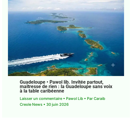
Guadeloupe • Pawol lib.
L’intercommunalité en Guadeloupe : une
utopie territoriale face au « nationalisme
municipal »
Laisser un commentaire
•
Pawol Lib
• Par
Agnès
Mathey
•
7 juillet 2026