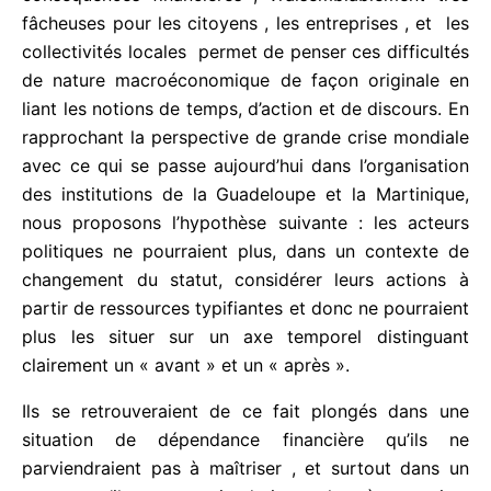
d’autonomie doivent être soumises à une
temporalité plus cyclique, vécue et dite non plus
sur un mode affectif, émotionnel, et idéologique
passéiste au sens phénoménologique du terme,
mais sous l’angle de la prédominance de l’économie
sur le politique.
Abonnez-vous à la Newsletter pour ne rien
X
manquer !
La crise inflationniste actuelle ,et bientôt financière
, dont nous sous-estimons gravement les futures
conséquences financières , vraisemblablement très
E-mail*
fâcheuses pour les citoyens , les entreprises , et
les collectivités locales permet de penser ces
difficultés de nature macroéconomique de façon
J'accepte
l'accord de confidentialité
originale en liant les notions de temps, d’action et
de discours. En rapprochant la perspective de
grande crise mondiale avec ce qui se passe
aujourd’hui dans l’organisation des institutions de la
Guadeloupe et la Martinique, nous proposons