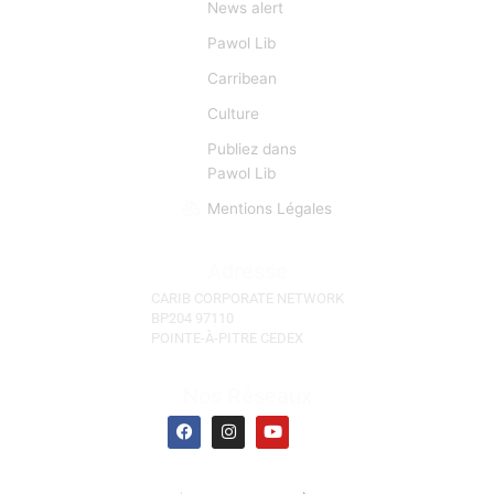
L’information est donc pour CCN une matière
première d’importance capitale. CCN se fait l’écho de
toutes les manifestations et évènements d'actu qui
sont autant d’occasions de faciliter des «lyannaj». (La
Réunion, l'Ile Maurice, Les Seychelles)
Liens Rapides
Focus
News alert
Pawol Lib
Carribean
Culture
Publiez dans
Pawol Lib
Mentions Légales
Adresse