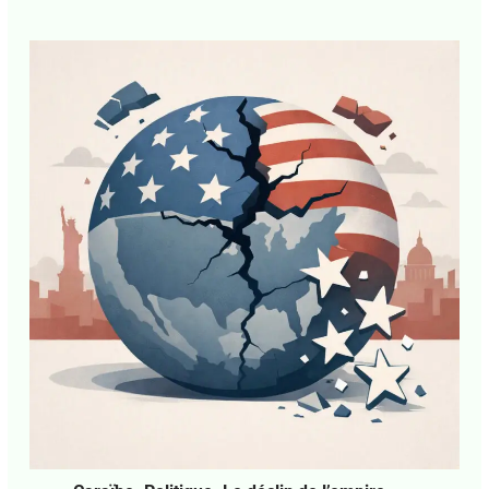
Guadeloupe. Société. Faire peuple, un
obligé immédiat
1 commentaire
•
Pawol Lib
• Par
Agnès Mathey
•
5 août 2026