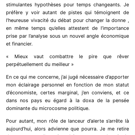
permanente) ne puisse être trouvé par le politique ,
que ce soit par anticipation ou par rétrospection.
Pour ce qui nous concerne, nous souhaitons nous
concentrer sur quelques questions qui nous
paraissent essentielles. La prudence nous semble
nécessaire, tant en termes de méthode que de
pistes théoriques explicatives des bénéfices à
opérer un changement de statut. Il faut en effet se
garder des « précipitations » théoriques, si elles
sont données comme définitives et non comme de
simples et stimulantes hypothèses pour temps
changeants. Je préfère y voir autant de pistes qui
témoignent de l’heureuse vivacité du débat pour
changer la donne , en même temps qu’elles
attestent de l’importance prise par l’analyse sous
un nouvel angle économique et financier.