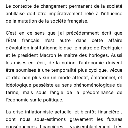
psychologique en est en partie responsable. La
façon de dire le thème des changements
permanents qui touchent aujourd’hui la société
antillaise nous interpelle finalement en ce qu’elle
n’apparaît pas propre à une catégorie spécifique de
problèmes d’ordre idéologique purement
identitaires, mais se repère à de multiples niveaux
de responsabilités dans l’organisation économique
et sociale de notre modèle de société . Le contexte
de changement permanent de la société antillaise
doit être impérativement relié à l’influence de la
mutation de la société française.
C’est en ce sens que j’ai précédemment écrit que
l’État français n’est autre dans cette affaire
d’évolution institutionnelle que le maître de
l’échiquier et le président Macron le maître des
horloges. Aussi les mises en récit, de la notion