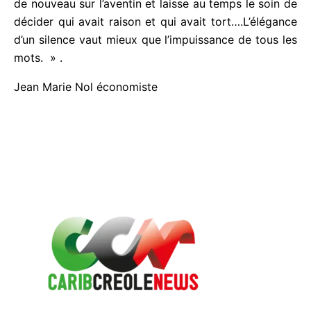
« Mieux vaut combattre le pire que rêver
perpétuellement du meilleur »
En ce qui me concerne, j’ai jugé nécessaire
d’apporter mon éclairage personnel en fonction de
mon statut d’économiste, certes marginal, j’en
conviens, et ce dans nos pays eu égard à la doxa
de la pensée dominante du microcosme politique.
Pour autant, mon rôle de lanceur d’alerte s’arrête là
aujourd’hui, alors advienne que pourra. Je me retire
de nouveau sur l’aventin et laisse au temps le soin
de décider qui avait raison et qui avait
tort….L’élégance d’un silence vaut mieux que
l’impuissance de tous les mots. » .
Jean Marie Nol économiste