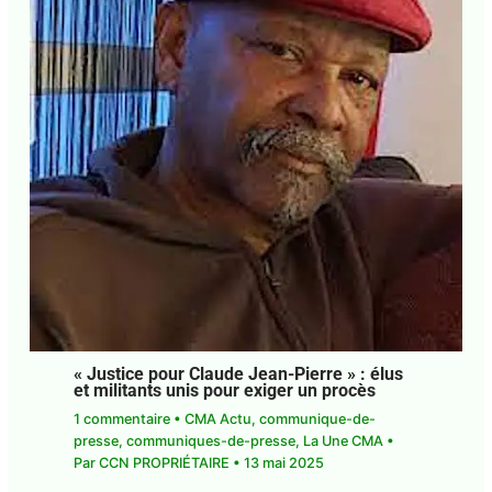
E-mail*
J'accepte
l'accord de confidentialité
« Justice pour Claude Jean-Pierre » : élus
et militants unis pour exiger un procès
1 commentaire
•
CMA Actu
,
communique-de-
presse
,
communiques-de-presse
,
La Une CMA
•
Par
CCN PROPRIÉTAIRE
•
13 mai 2025