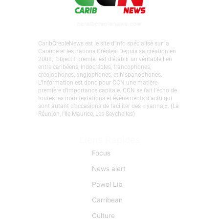
CaribCreoleNews est le site d’info spécialisé sur la
Caraïbe et les nations Créoles. Depuis sa création en
2008, l’objectif premier est d’établir un véritable lien
entre caribéens, indocréoles, francophones,
créolophones, anglophones, et hispanophones.
L’information est donc pour CCN une matière
première d’importance capitale. CCN se fait l’écho de
toutes les manifestations et évènements d'actu qui
sont autant d’occasions de faciliter des «lyannaj». (La
Réunion, l'Ile Maurice, Les Seychelles)
Liens Rapides
Focus
News alert
Pawol Lib
Carribean