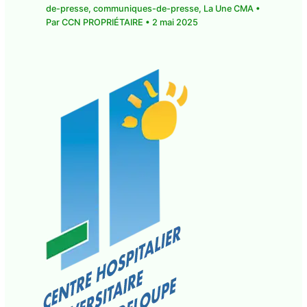
Laisser un commentaire
•
CMA Actu
,
communique-de-presse
,
communiques-de-
presse
,
La Une CMA
• Par
CCN PROPRIÉTAIRE
•
2
mai 2025