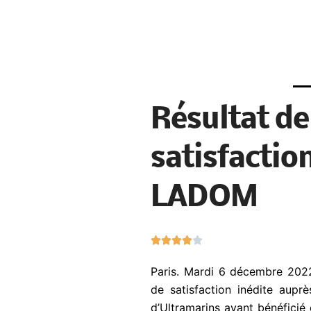
Résultat de
satisfactio
LADOM
N





o
Paris. Mardi 6 décembre 202
t
de satisfaction inédite aupr
é
d’Ultramarins ayant bénéficié
4