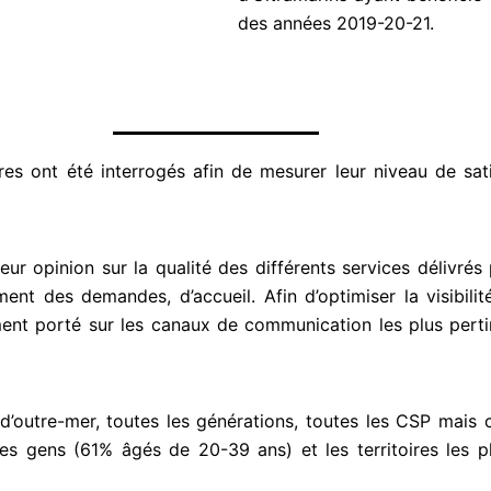
s
des années
2019-20-21.
u
r
5
ires ont été interrogés afin de mesurer leur niveau de
sat
eur opinion sur la qualité des différents services
délivre
ement des
demandes, d’accueil. Afin d’optimiser la visibilit
lement porté sur les canaux de communication les plus per
s d’outre-mer, toutes les générations, toutes les CSP
mais c
nes gens
(61% âgés de 20-39 ans) et les territoires les p