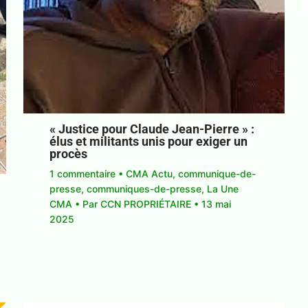
« Justice pour Claude Jean-Pierre » :
élus et militants unis pour exiger un
procès
1 commentaire
•
CMA Actu
,
communique-de-
presse
,
communiques-de-presse
,
La Une
CMA
• Par
CCN PROPRIÉTAIRE
•
13 mai
2025