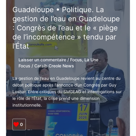
:
Guadeloupe • Politique. La
Notre
gestion de l’eau en Guadeloupe
pays
pourra-
: Congrès de l’eau et le « piège
t-
de l’incompétence » tendu par
il
l’État
enfin
sortir
la
Laisser un commentaire
/
Focus
,
La Une
tête
Focus
/
Caraib Creole News
de
l’eau
La gestion de l’eau en Guadeloupe revient au centre du
?
débat politique après l’annonce d’un Congrès par Guy
Losbar. Entre critiques du SMGEAG et interrogations sur
le rôle de l’État, la crise prend une dimension
institutionnelle.
0