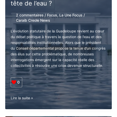
tête de l’eau ?
2 commentaires
/
Focus
,
La Une Focus
/
Caraib Creole News
L’évolution statutaire de la Guadeloupe revient au cœur
du débat politique à travers la question de l’eau et des
responsabilités institutionnelles. Alors que le président
du Conseil départemental propose la tenue d’un congrès
des élus sur cette problématique, de nombreuses
interrogations émergent sur la capacité réelle des
collectivités à résoudre une crise devenue structurelle.
0
Guadeloupe
Lire la suite »
•
Le
Débat