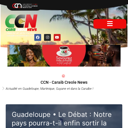
Aller
au
contenu
F
I
Y
a
n
o
c
s
u
e
t
t
b
a
u
o
g
b
o
r
e
k
a
m
CCN - Caraib Creole News
Actualité en Guadeloupe, Martinique, Guyane et dans la Caraïbe !
Guadeloupe • Le Débat : Notre
pays pourra-t-il enfin sortir la