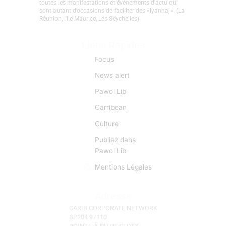
toutes les manifestations et évènements d'actu qui
par
sont autant d’occasions de faciliter des «lyannaj». (La
l’État
Réunion, l'Ile Maurice, Les Seychelles)
Liens Rapides
Focus
News alert
Pawol Lib
Carribean
Culture
Publiez dans
Pawol Lib
Mentions Légales
Adresse
CARIB CORPORATE NETWORK
BP204 97110