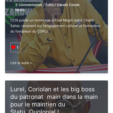
anbafey
2 commentaires
/
Édito
/
Caraib Creole
?
News
CCN publie un hommage à Fred Négrit signé Charly
Sahai, revenant sur l’engagement culturel et
humaniste du fondateur du CGPLI.
1
Guadeloupe •
Lire la suite »
CCN
ka
gloriyé
Fred
Lurel, Coriolan et les big boss
Négrit
du patronat main dans la
main pour le maintien du
Statu..Quolonial !