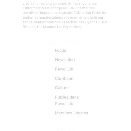
CaribCreoleNews est le site d’info spécialisé sur la
Caraïbe et les nations Créoles. Depuis sa création en
2008, l’objectif premier est d’établir un véritable lien
entre caribéens, indocréoles, francophones,
créolophones, anglophones, et hispanophones.
L’information est donc pour CCN une matière
première d’importance capitale. CCN se fait l’écho de
toutes les manifestations et évènements d'actu qui
sont autant d’occasions de faciliter des «lyannaj». (La
Réunion, l'Ile Maurice, Les Seychelles)
Liens Rapides
Focus
News alert
Pawol Lib
Carribean
Culture