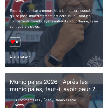
dans
4 commentaires
/
Édito
/
Caraib Creole
la
News
main
pour
Encore un combat à mener. Mais la première question
le
qui se pose immédiatement est celle-ci : où sont les
maintien
combattants gwadlouéyens anti-RN ? Pour l’heure, ils
du
ne sont guère visibles.
Statu..Quolonial
!
0
Éliminer
Lire la suite »
totalement
le
RN
du
Municipales 2026 : Après les
paysage
municipales, faut-il avoir
politique
de
peur ?