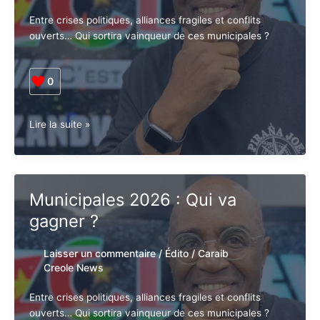
notre
pays
3 commentaires
/
Édito
/
Caraib Creole
News
Entre crises politiques, alliances fragiles et conflits
ouverts… Qui sortira vainqueur de ces municipales ?
0
Municipales
Lire la suite »
2026 :
Après
les
municipales,
Municipales 2026 : Qui va
faut-
gagner ?
il
avoir
peur ?
Laisser un commentaire
/
Édito
/
Caraib