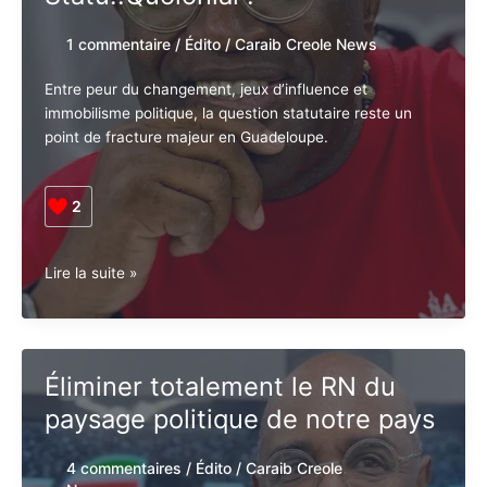
1 commentaire
/
Édito
/
Caraib Creole
News
Entre peur du changement, jeux d’influence et
immobilisme politique, la question statutaire reste un
point de fracture majeur en Guadeloupe.
2
Lurel,
Lire la suite »
Coriolan
et
les
big
Éliminer totalement le RN du
boss
paysage politique de notre
du
patronat
pays
main