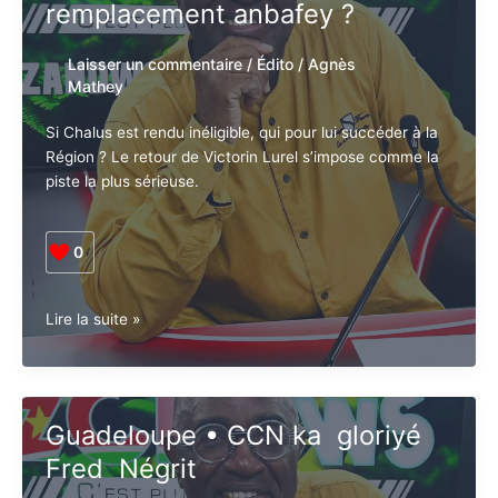
remplacement anbafey ?
Laisser un commentaire
/
Édito
/
Agnès
Mathey
Si Chalus est rendu inéligible, qui pour lui succéder à
la Région ? Le retour de Victorin Lurel s’impose
comme la piste la plus sérieuse.
0
L’après
Lire la suite »
Chalus
:
Grand
remplacement
Guadeloupe • CCN ka gloriyé
ou
Fred Négrit
petit
remplacement