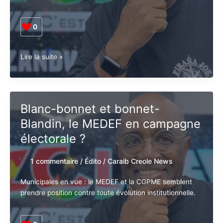
Creole News
Abonnez-vous à la Newsletter pour ne rien
X
Entre crises politiques, alliances fragiles et conflits
manquer !
ouverts… Qui sortira vainqueur de ces municipales ?
E-mail*
0
Municipales
Lire la suite »
J'accepte
l'accord de confidentialité
2026
:
Qui
va
Blanc-bonnet et bonnet-
gagner
Blandin, le MEDEF en
?
campagne électorale ?
1 commentaire
/
Édito
/
Caraib Creole
News