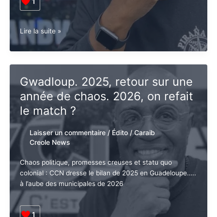
Municipales de 2026 : analyse politique, élus locaux,
colonialisme, abstention et crise sociale…
1
Guadeloupe.
Lire la suite »
Municipales.
Les
nouveaux
élus
Gwadloup. 2025, retour sur
pourront-
une année de chaos. 2026, on
ils
résoudre
refait le match ?
les
problèmes
Laisser un commentaire
/
Édito
/
Caraib
récurrents
Creole News
?