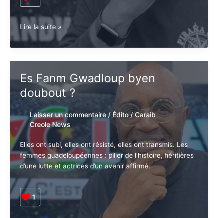
Chaos politique, promesses creuses et statu quo
colonial : CCN dresse le bilan de 2025 en
Guadeloupe….. à l’aube des municipales de 2026
1
Gwadloup.
Lire la suite »
2025,
retour
sur
une
Es Fanm Gwadloup byen
année
doubout ?
de
chaos.
2026,
Laisser un commentaire
/
Édito
/
Caraib
on
Creole News
refait
le
Elles ont subi, elles ont résisté, elles ont transmis. Les
match
femmes guadeloupéennes : pilier de l’histoire,