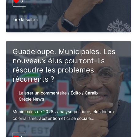
Municipales en vue : le MEDEF et la CGPME semblent
prendre position contre toute évolution
institutionnelle.
3
Blanc-
Lire la suite »
bonnet
et
bonnet-
Blandin,
Guadeloupe. Municipales. Les
le
nouveaux élus pourront-ils
MEDEF
en
résoudre les problèmes
campagne
récurrents ?
électorale
?
Laisser un commentaire
/
Édito
/
Caraib
Creole News