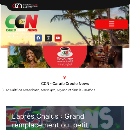
Aller
au
contenu
F
I
Y
a
n
o
c
s
u
e
t
t
b
a
u
o
g
b
o
r
e
k
a
m
CCN - Caraib Creole News
Actualité en Guadeloupe, Martinique, Guyane et dans la Caraïbe !
L’après Chalus : Grand
remplacement ou petit