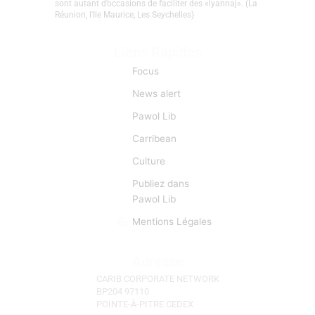
créolophones, anglophones, et hispanophones.
L’information est donc pour CCN une matière
première d’importance capitale. CCN se fait l’écho de
toutes les manifestations et évènements d'actu qui
sont autant d’occasions de faciliter des «lyannaj». (La
Réunion, l'Ile Maurice, Les Seychelles)
Liens Rapides
Focus
News alert
Pawol Lib
Carribean
Culture
Publiez dans
Pawol Lib
Mentions Légales
Adresse