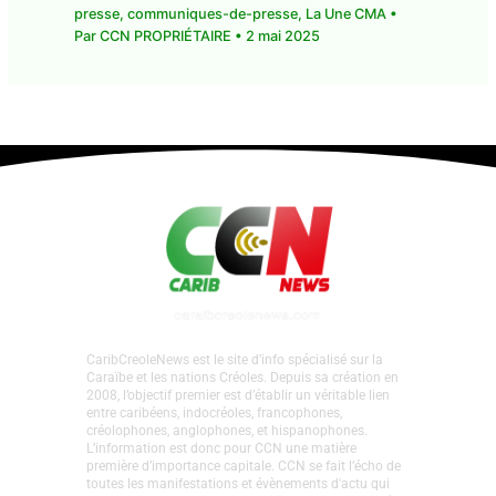
médecine : des perturbations au service
des urgences du CHU de Guadeloupe
1 commentaire
•
CMA Actu
,
communique-de-
presse
,
communiques-de-presse
,
La Une CMA
•
Par
CCN PROPRIÉTAIRE
•
2 mai 2025
CaribCreoleNews est le site d’info spécialisé sur la
Caraïbe et les nations Créoles. Depuis sa création en
2008, l’objectif premier est d’établir un véritable lien
entre caribéens, indocréoles, francophones,