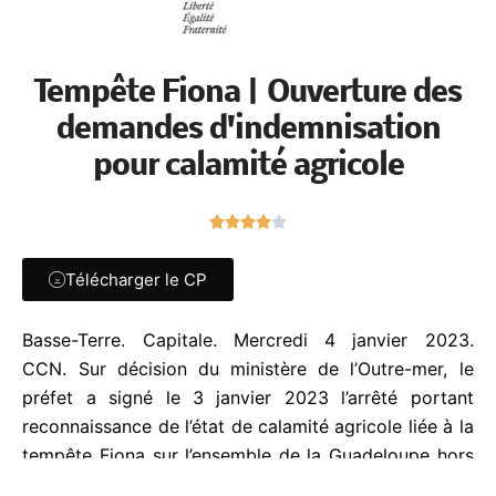
Tempête Fiona | Ouverture des
demandes d'indemnisation
pour calamité agricole
N





o
t
Télécharger le CP
é
4
Basse-Terre. Capitale. Mercredi 4 janvier 2023.
s
CCN.
Sur décision du ministère de l’Outre-mer, le
u
r
préfet a signé le 3 janvier 2023 l’arrêté portant
5
reconnaissance de
l’état de calamité agricole liée à
la tempête Fiona sur l’ensemble de la Guadeloupe
hors Marie-Galante.