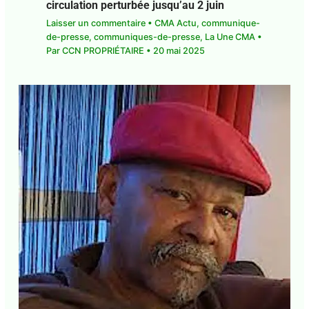
Travaux de voirie à Basse-Terre :
circulation perturbée jusqu’au 2 juin
Laisser un commentaire
•
CMA Actu
,
communique-de-presse
,
communiques-de-
presse
,
La Une CMA
• Par
CCN PROPRIÉTAIRE
•
20 mai 2025