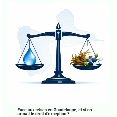
Caraïbe. Politique. Le déclin de l’empire
américain, une crise aussi morale
Laisser un commentaire
•
Pawol Lib
• Par
Agnès
Mathey
•
29 juillet 2026