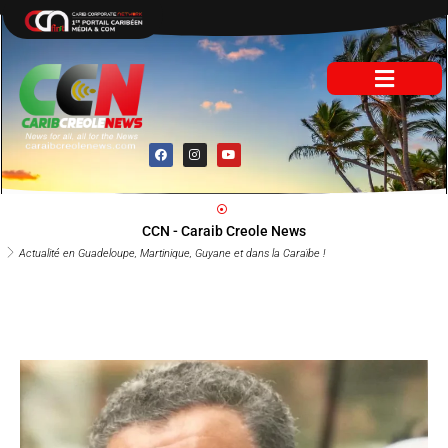
Aller
au
contenu
F
I
Y
a
n
o
c
s
u
e
t
t
b
a
u
o
g
b
o
r
e
CCN - Caraib Creole News
k
a
m
Actualité en Guadeloupe, Martinique, Guyane et dans la Caraïbe !