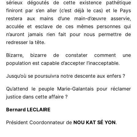
A-t-on vu ce monde s’énerver contre la montée des
Impôts locaux, contre la fermeture des Écoles,
contre la vente des terres Marie-galantaises aux
plus offrants… ?
YO KA FÈ ZAFÈ A YIO
comme d’habitude !
Tant que vous garderez les yeux fermés sur ce
genre d’agissements, le Pays restera à la dérive.
Les plus sérieux dégoutés de cette existence
pathétique finiront par s’en aller (c’est déjà le cas)
et le Pays restera aux mains d’une main-d’œuvre
asservie, acculée et esclave de ces mêmes
personnes qui n’auront jamais rien fait pour nous
permettre de redresser la tête.
Bizarre, bizarre de constater comment une
population est capable d’accepter l’inacceptable.