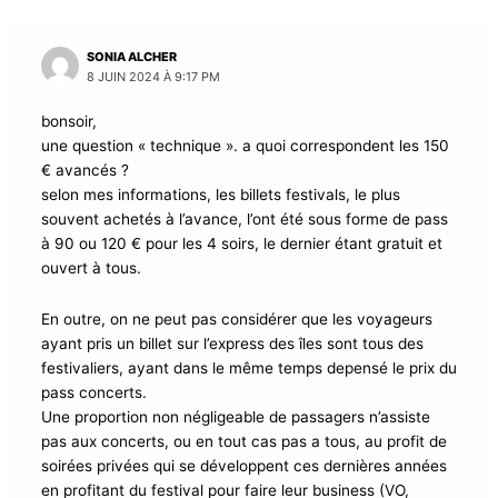
7 JUIN 2024 À 5:21 AM
Le nombres de festivaliers pourraient se rapprocher
des 25 000, si vous comptez tous ceux qui viennent
avec d’autres embarcations. et pour le coût des billets,
nombreux ont des tarifs négociés (concert et
traversée), par contre OUI les dépenses sont chiffrages
!!!
2
Répondre
SONIA ALCHER
8 JUIN 2024 À 9:17 PM
bonsoir,
une question « technique ». a quoi correspondent les
150 € avancés ?