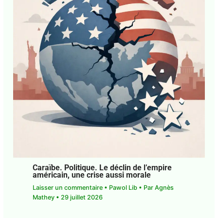
Guadeloupe. Société. Faire peuple, un
obligé immédiat
1 commentaire
•
Pawol Lib
• Par
Agnès Mathey
•
5 août 2026