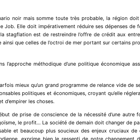
énario noir mais somme toute très probable, la région doi
re le Job. Elle doit impérativement réduire ses dépenses de
la stagflation est de restreindre l’offre de crédit aux en
ainsi que celles de l’octroi de mer portant sur certains pr
ns l’approche méthodique d’une politique économique ass
arfois mieux qu’un grand programme de relance vide de sens
onsables politiques et économiques, croyant qu’elle régler
t d’empirer les choses.
n début de prise de conscience de la nécessité d’une autre 
’égoïsme, le profit… La société de demain doit changer de p
able et beaucoup plus soucieux des enjeux cruciaux de d
indienne, exprime bien le ressenti de notre changement 