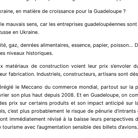
Ukraine, en matière de croissance pour la Guadeloupe ?
 le mauvais sens, car les entreprises guadeloupéennes son
Russe en Ukraine.
cité, gaz, denrées alimentaires, essence, papier, poisson… De
es niveaux historiques.
x matériaux de construction voient leur prix s’envoler du
eur fabrication. Industriels, constructeurs, artisans sont dé
réglé le Meccano du commerce mondial, partout sur la pl
n février son plus haut depuis 2008. Et en Guadeloupe, on c
 des prix sur certains produits et son impact anticipé su
, c’est plus probablement le risque de pénurie d’intrants es
 ont immédiatement révisé à la baisse leurs perspectives d
 le tourisme avec l’augmentation sensible des billets d’avions.