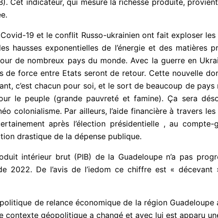
IB). Cet indicateur, qui mesure la richesse produite, provien
e.
 Covid-19 et le conflit Russo-ukrainien ont fait exploser le
es hausses exponentielles de l’énergie et des matières p
 pour de nombreux pays du monde. Avec la guerre en Ukrai
ts de force entre Etats seront de retour. Cette nouvelle d
enant, c’est chacun pour soi, et le sort de beaucoup de pay
our le peuple (grande pauvreté et famine). Ça sera dé
colonialisme. Par ailleurs, l’aide financière à travers les
rtainement après l’élection présidentielle , au compte-g
ution drastique de la dépense publique.
oduit intérieur brut (PIB) de la Guadeloupe n’a pas pro
de 2022. De l’avis de l’iedom ce chiffre est « décevan
politique de relance économique de la région Guadeloupe a 
r le contexte géopolitique a changé et avec lui est apparu 