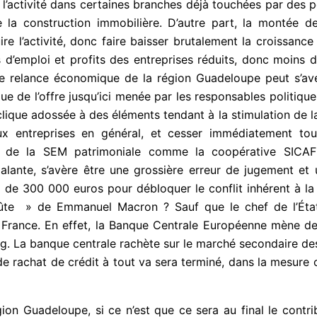
l’activité dans certaines branches déjà touchées par des pé
 la construction immobilière. D’autre part, la montée de 
re l’activité, donc faire baisser brutalement la croissance
es d’emploi et profits des entreprises réduits, donc moins d
de relance économique de la région Guadeloupe peut s’avé
que de l’offre jusqu’ici menée par les responsables politiqu
ique adossée à des éléments tendant à la stimulation de la
ux entreprises en général, et cesser immédiatement tout
aire de la SEM patrimoniale comme la coopérative SICAFRU
Galante, s’avère être une grossière erreur de jugement et
ur de 300 000 euros pour débloquer le conflit inhérent à l
coûte » de Emmanuel Macron ? Sauf que le chef de l’État
 France. En effet, la Banque Centrale Européenne mène de
. La banque centrale rachète sur le marché secondaire des
f de rachat de crédit à tout va sera terminé, dans la mesure 
gion Guadeloupe, si ce n’est que ce sera au final le cont