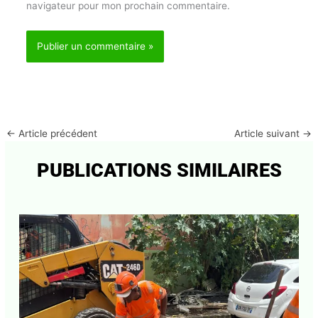
Enregistrer mon nom, mon e-mail et mon site dans
le navigateur pour mon prochain commentaire.
Abonnez-vous à la Newsletter pour ne rien
X
manquer !
←
Article précédent
Article suivant
→
E-mail*
PUBLICATIONS SIMILAIRES
J'accepte
l'accord de confidentialité