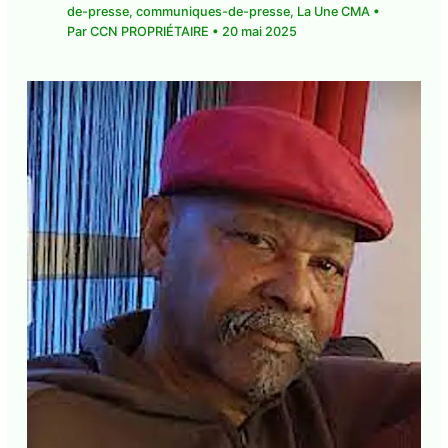
circulation perturbée jusqu’au 2 juin
Laisser un commentaire
•
CMA Actu
,
communique-de-presse
,
communiques-de-
presse
,
La Une CMA
• Par
CCN PROPRIÉTAIRE
•
20 mai 2025