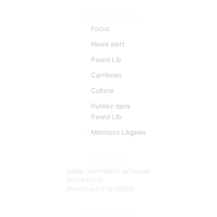
première d’importance capitale. CCN se fait l’écho de
toutes les manifestations et évènements d'actu qui
sont autant d’occasions de faciliter des «lyannaj». (La
Réunion, l'Ile Maurice, Les Seychelles)
Liens Rapides
Focus
News alert
Pawol Lib
Carribean
Culture
Publiez dans
Pawol Lib
Mentions Légales
Adresse
CARIB CORPORATE NETWORK
BP204 97110