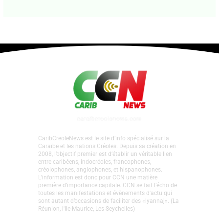
1 commentaire
•
CMA Actu
,
communique-de-
presse
,
communiques-de-presse
,
La Une CMA
•
Par
CCN PROPRIÉTAIRE
•
2 mai 2025
CaribCreoleNews est le site d’info spécialisé sur la
Caraïbe et les nations Créoles. Depuis sa création en
2008, l’objectif premier est d’établir un véritable lien
entre caribéens, indocréoles, francophones,
créolophones, anglophones, et hispanophones.
L’information est donc pour CCN une matière