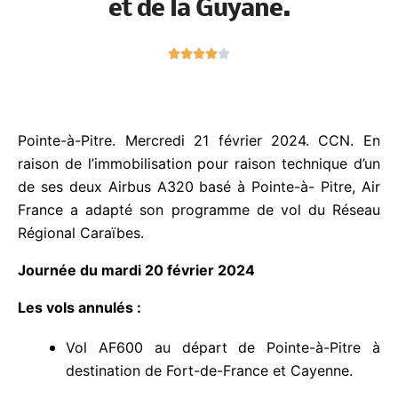
N





o
t
é
4
Pointe-à-Pitre. Mercredi 21 février 2024. CCN. En
s
raison de l’immobilisation pour raison technique
u
d’un de ses deux Airbus A320 basé à Pointe-à-
r
Pitre, Air France a adapté son programme de vol
5
du Réseau Régional Caraïbes.
Journée du mardi 20 février 2024
Les vols annulés :
Vol AF600 au départ de Pointe-à-Pitre à
destination de Fort-de-France et Cayenne.
Vol AF601 au départ de Cayenne à