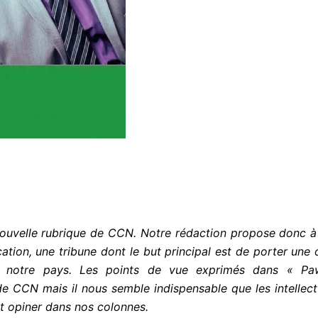
u
r
5
ouvelle rubrique de CCN. Notre rédaction propose donc à t
ion, une tribune dont le but principal est de porter une 
ns notre pays. Les points de vue exprimés dans « Pa
de CCN mais il nous semble indispensable que les intellectue
nt opiner dans nos colonnes.