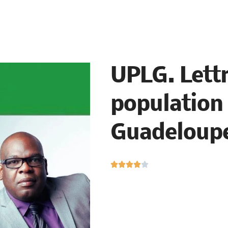
UPLG. Lettr
population 
Guadeloup
N





o
t
é
4
s