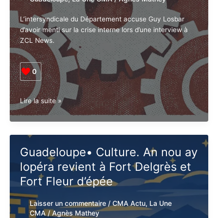
L’intersyndicale du Département accuse Guy Losbar
d’avoir menti sur la crise interne lors d’une interview à
ZCL News.
0
Guadeloupe
Lire la suite »
•
Social.
L’intersyndicale
accuse
Guadeloupe• Culture. An nou
Guy
ay lopéra revient à Fort
Losbar
de
Delgrès et Fort Fleur d’épée
mentir
sur
Laisser un commentaire
/
CMA Actu
,
La
la
Une CMA
/
Agnès Mathey