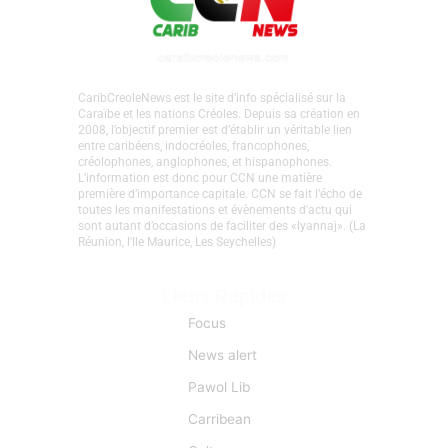
CaribCreoleNews est le site d’info spécialisé sur la
Caraïbe et les nations Créoles. Depuis sa création en
2008, l’objectif premier est d’établir un véritable lien
entre caribéens, indocréoles, francophones,
créolophones, anglophones, et hispanophones.
L’information est donc pour CCN une matière
première d’importance capitale. CCN se fait l’écho de
toutes les manifestations et évènements d'actu qui
sont autant d’occasions de faciliter des «lyannaj». (La
Réunion, l'Ile Maurice, Les Seychelles)
Liens Rapides
Focus
News alert
Pawol Lib