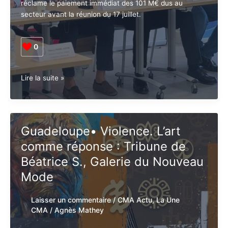
réclame le paiement immédiat des 101 M€ dus au
secteur avant la réunion du 17 juillet.
0
Guadeloupe•
Lire la suite »
Économie.
La
CTAP
BTP
Guadeloupe• Violence. L’art
Guadeloupe
comme réponse : Tribune de
sous
haute
Béatrice S., Galerie du
pression
Nouveau Mode
Laisser un commentaire
/
CMA Actu
,
La
Une CMA
/
Agnès Mathey