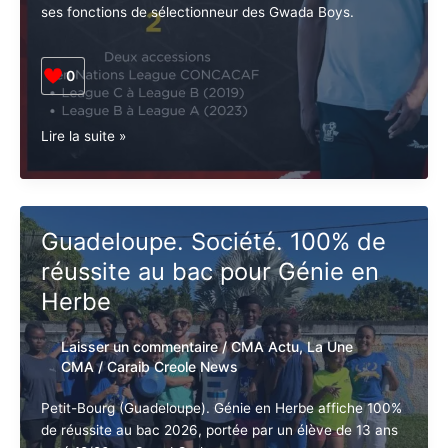
Nouveau
L’UPLG rend hommage à Jocelyn Angloma, qui quitte
Mode
ses fonctions de sélectionneur des Gwada Boys.
Abonnez-vous à la Newsletter pour ne rien
X
0
manquer !
Guadeloupe•
Lire la suite »
E-mail*
Sport.
Jocelyn
Angloma
quitte
Guadeloupe. Société. 100% de
J'accepte
l'accord de confidentialité
les
réussite au bac pour Génie en
Gwada
Boys
Herbe
Laisser un commentaire
/
CMA Actu
,
La
Une CMA
/
Caraib Creole News
Petit-Bourg (Guadeloupe). Génie en Herbe affiche