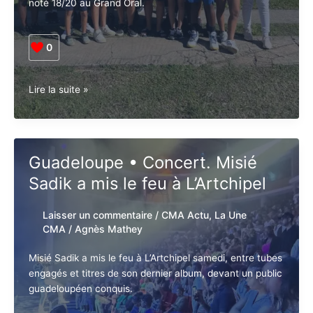
100% de réussite au bac 2026, portée par un élève de
13 ans noté 18/20 au Grand Oral.
0
Guadeloupe.
Lire la suite »
Société.
100%
de
réussite
Guadeloupe • Concert. Misié
au
Sadik a mis le feu à L’Artchipel
bac
pour
Génie
Laisser un commentaire
/
CMA Actu
,
La
en
Une CMA
/
Agnès Mathey
Herbe
Misié Sadik a mis le feu à L’Artchipel samedi, entre
tubes engagés et titres de son dernier album, devant
un public guadeloupéen conquis.