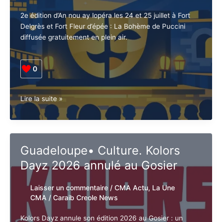
crise
au
2e édition d’An nou ay lopéra les 24 et 25 juillet à Fort
Conseil
Delgrès et Fort Fleur d’épée : La Bohème de Puccini
départemental
diffusée gratuitement en plein air.
0
Guadeloupe•
Lire la suite »
Culture.
An
nou
ay
Guadeloupe• Culture. Kolors
lopéra
Dayz 2026 annulé au Gosier
revient
à
Fort
Laisser un commentaire
/
CMA Actu
,
La
Delgrès
Une CMA
/
Caraib Creole News
et
Fort
Kolors Dayz annule son édition 2026 au Gosier : un