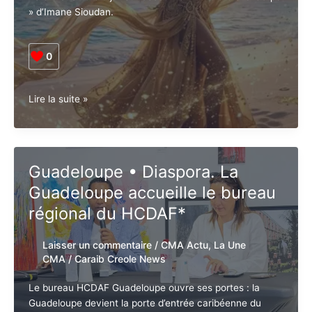
Danse orientale, violon, chant et peinture live réunis à
Baie-Mahault le 5 juillet : découvrez « Entre Ciel &
Corps » d’Imane Sioudan.
0
Guadeloupe
Lire la suite »
•
Culture.
«
Entre
Guadeloupe • Diaspora. La
Ciel
Guadeloupe accueille le
&
Corps
bureau régional du HCDAF*
–
L’Âme
Laisser un commentaire
/
CMA Actu
,
La
en
Une CMA
/
Caraib Creole News
Mouvement »
:
Le bureau HCDAF Guadeloupe ouvre ses portes : la