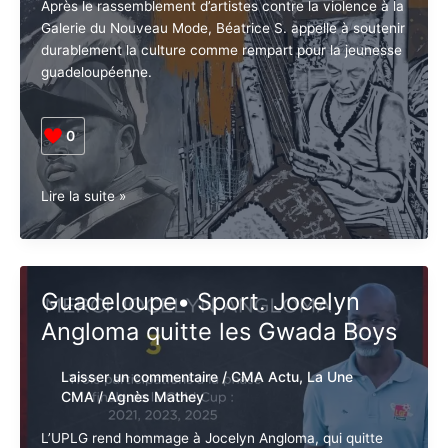
Après le rassemblement d’artistes contre la violence à
la Galerie du Nouveau Mode, Béatrice S. appelle à
soutenir durablement la culture comme rempart pour
la jeunesse guadeloupéenne.
0
Guadeloupe•
Lire la suite »
Violence.
L’art
comme
réponse
Guadeloupe• Sport. Jocelyn
:
Angloma quitte les Gwada
Tribune
de
Boys
Béatrice
S.,
Laisser un commentaire
/
CMA Actu
,
La
Galerie
Une CMA
/
Agnès Mathey
du