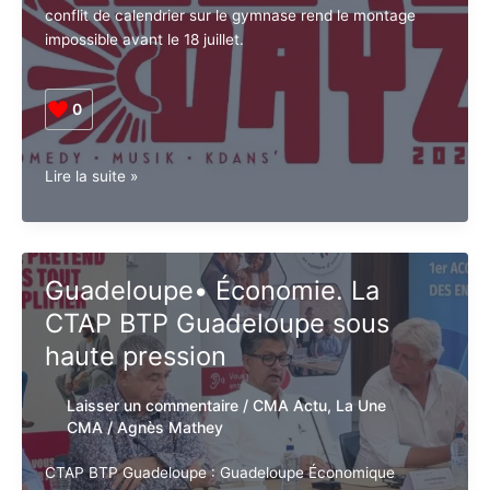
Fleur
conflit de calendrier sur le gymnase rend le montage
d’épée
impossible avant le 18 juillet.
0
Guadeloupe•
Lire la suite »
Culture.
Kolors
Dayz
2026
Guadeloupe• Économie. La
annulé
CTAP BTP Guadeloupe sous
au
Gosier
haute pression
Laisser un commentaire
/
CMA Actu
,
La
Une CMA
/
Agnès Mathey
CTAP BTP Guadeloupe : Guadeloupe Économique