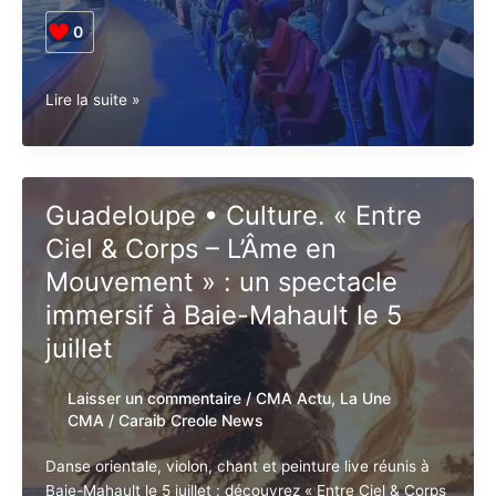
0
Guadeloupe
Lire la suite »
•
Concert.
Misié
Sadik
Guadeloupe • Culture. « Entre
a
Ciel & Corps – L’Âme en
mis
le
Mouvement » : un spectacle
feu
immersif à Baie-Mahault le 5
à
juillet
L’Artchipel
Laisser un commentaire
/
CMA Actu
,
La
Une CMA
/
Caraib Creole News