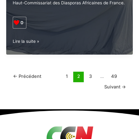
un
Guadeloupe devient la porte d’entrée caribéenne du
spectacle
Haut-Commissariat des Diasporas Africaines de
immersif
France.
à
Baie-
Mahault
0
le
5
Guadeloupe
juillet
Lire la suite »
•
Diaspora.
La
Guadeloupe
accueille
←
Précédent
1
2
3
…
49
le
Suivant
→
bureau
régional
du
HCDAF*