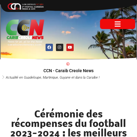
Aller
au
contenu
F
I
Y
a
n
o
c
s
u
e
t
t
b
a
u
o
g
b
o
r
e
CCN - Caraib Creole News
k
a
m
Actualité en Guadeloupe, Martinique, Guyane et dans la Caraïbe !
Cérémonie des
récompenses du football
2023-2024 : les meilleurs