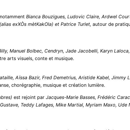
it notamment
Bianca Bouzigues, Ludovic Claire, Ardwel Court
lias exXÒs mètKakOla) et Patrice Turlet,
autour de pratiqu
Billy, Manuel Bolbec, Cendryn, Jade Jacobelli, Karyn Laloca,
re arts visuels, conte et musique.
ataille, Aïssa Bazir, Fred Demetrius, Aristide Kabel, Jimmy 
nse, chorégraphie, musique et création lumière.
mail*
mbres)
est rejoint par
Jacques-Marie Basses, Frédéric Carac
 Gustave, Teddy Lafages, Mike Martial, Myriam Maxo, Ude N
'accepte
l'accord de confidentialité