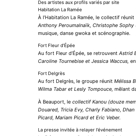
Des artistes aux profils variés par site
Habitation La Ramée
À l’Habitation La Ramée, le collectif réun
Anthony Peroumalnaïk, Christophe Sophy (a
musique, danse gwoka et scénographie.
Fort Fleur d’Épée
Au fort Fleur d’Épée, se retrouvent
Astrid 
Caroline Tournebise et Jessica Waccus,
ent
Fort Delgrès
Au fort Delgrès, le groupe réunit
Mélissa B
Wilma Tabar et Lesly Tompouce,
mêlant da
E-
À Beauport, le
collectif Kanou (douze me
Douared, Tricia Evy, Charly Fabiano, Dhan
Picard, Mariam Picard et Eric Veber.
J
La presse invitée à relayer l’événement