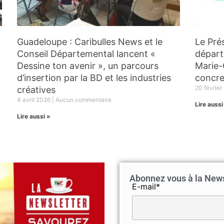
Guadeloupe : Caribulles News et le
Le Pré
Conseil Départemental lancent «
départ
Dessine ton avenir », un parcours
Marie-
d’insertion par la BD et les industries
concre
20 févrie
créatives
4 avril 2026
Aucun commentaire
Lire aussi
Lire aussi »
Abonnez vous à la Newsl
E-mail*