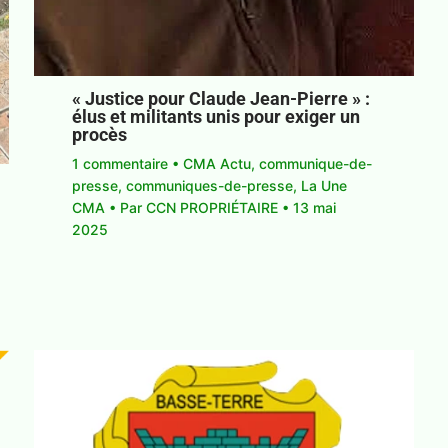
« Justice pour Claude Jean-Pierre » :
élus et militants unis pour exiger un
procès
1 commentaire
•
CMA Actu
,
communique-
de-presse
,
communiques-de-presse
,
La Une
CMA
• Par
CCN PROPRIÉTAIRE
•
13 mai
2025