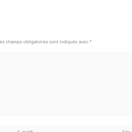
es champs obligatoires sont indiqués avec
*
mail*
'accepte
l'accord de confidentialité
E-
Site