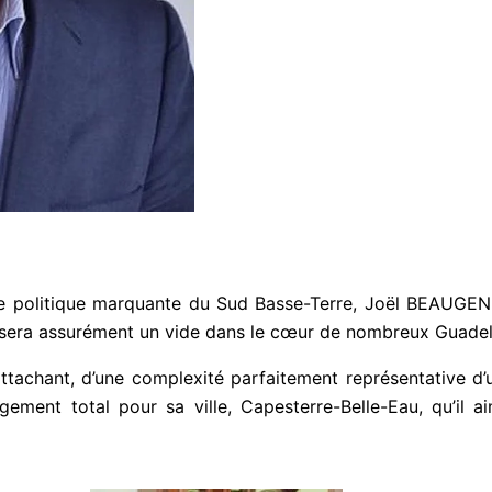
u
r
5
e politique marquante du Sud Basse-Terre, Joël BEAUGENDR
laissera assurément un vide dans le cœur de nombreux Guade
ttachant, d’une complexité parfaitement représentative d’u
ment total pour sa ville, Capesterre-Belle-Eau, qu’il ai