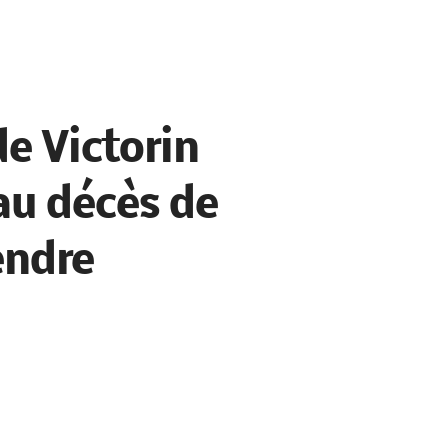
 Victorin
 au décès de
endre