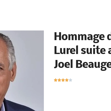
Hommage de
Lurel suite
Joel Beaug
N





o
t
é
4
s