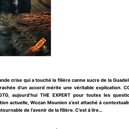
o
t
é
4
s
u
r
5
nde crise qui a touché la filière canne sucre de la Guadel
arrachée d’un accord mérite une véritable explication.
UGTG, aujourd’hui THE EXPERT pour toutes les questio
tion actuelle, Wozan Mounien s’est attaché à contextual
ournable de l’avenir de la filière. C’est à lire…