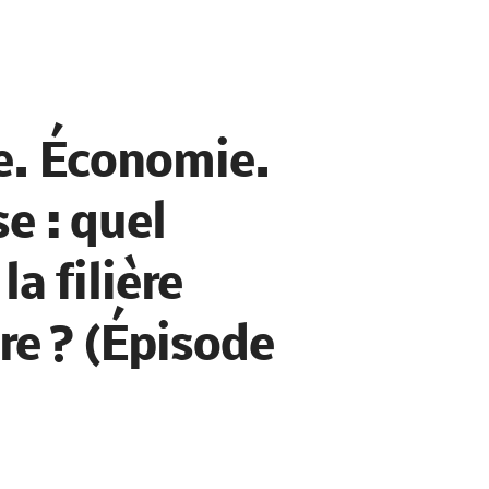
. Économie.
se : quel
la filière
re ? (Épisode