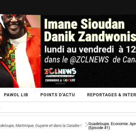
PAWOL LIB
POINTS D’ACTU
REPORTAGES & INTE
Guadeloupe. Economie. Après 
deloupe, Martinique, Guyane et dans la Caraïbe !
(Episode #1)