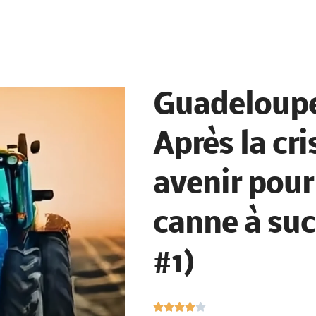
Guadeloupe
Après la cri
avenir pour 
canne à suc
#1)
N




