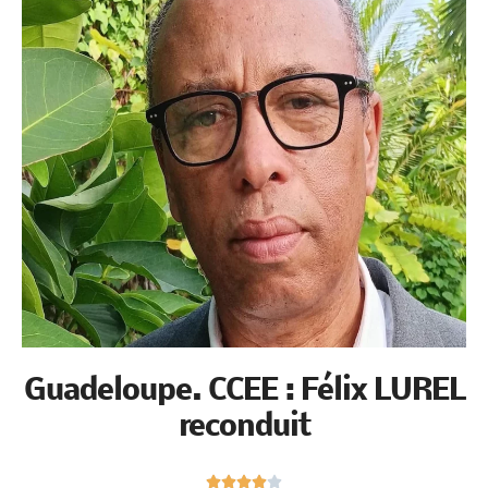
Guadeloupe. CCEE : Félix
LUREL reconduit
N





o