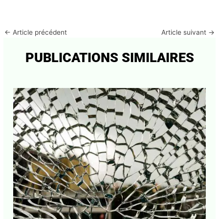
Abonnez-vous à la Newsletter pour ne rien
X
←
Article précédent
Article suivant
→
manquer !
PUBLICATIONS SIMILAIRES
E-mail*
J'accepte
l'accord de confidentialité