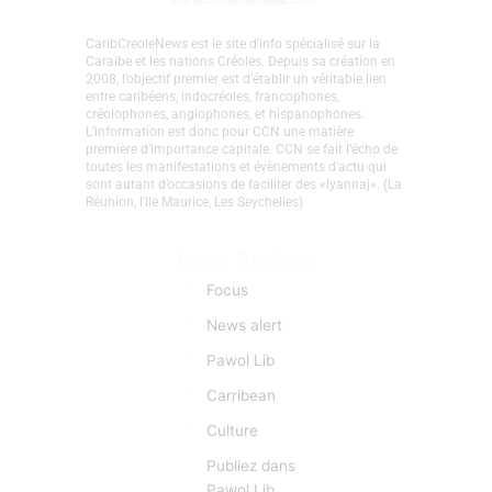
CaribCreoleNews est le site d’info spécialisé sur la
Caraïbe et les nations Créoles. Depuis sa création en
2008, l’objectif premier est d’établir un véritable lien
entre caribéens, indocréoles, francophones,
créolophones, anglophones, et hispanophones.
L’information est donc pour CCN une matière
première d’importance capitale. CCN se fait l’écho de
toutes les manifestations et évènements d'actu qui
sont autant d’occasions de faciliter des «lyannaj». (La
Réunion, l'Ile Maurice, Les Seychelles)
Liens Rapides
Focus
News alert
Pawol Lib
Carribean
Culture
Publiez dans
Pawol Lib