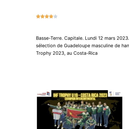
N





o
t
é
Basse-Terre. Capitale. Lundi 12 mars 2023
4
sélection de Guadeloupe masculine de handb
s
Trophy 2023, au Costa-Rica
u
r
5