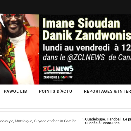
PAWOL LIB
POINTS D’ACTU
REPORTAGES & INTE
Guadeloupe. Handball. Le pr
deloupe, Martinique, Guyane et dans la Caraïbe !
Succès à Costa-Rica