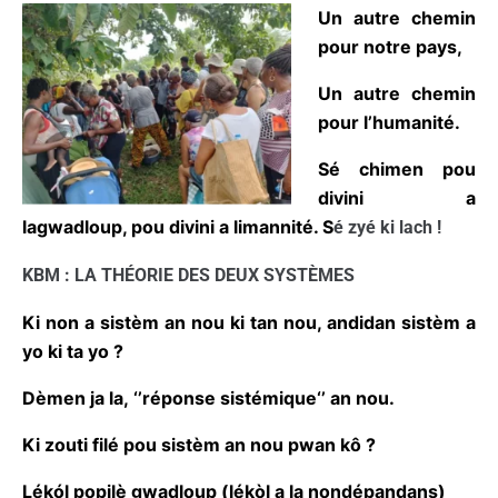
mère nature.
Un autre
chemin pour
notre pays,
Un autre
chemin pour
l’humanité.
S
é
chimen pou divini a lagwadloup, pou divini a
limannit
é
. S
é zyé ki lach !
KBM : LA THÉORIE DES DEUX SYSTÈMES
Ki non a sist
è
m an nou ki tan nou, andidan sist
è
m
a yo ki ta yo ?
D
è
men ja la,
‘’r
é
ponse sist
é
mique‘’ an nou.