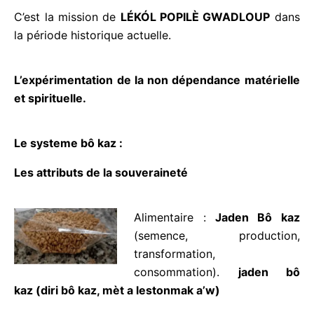
de jeter les bases d’un autre modèle de société,
générant l’abondance et le partage, hors de la
sphère du capital. Elle doit être le socle nous
permettant d’expérimenter les attributs de
souveraineté, indispensables à notre émancipation.
C’est la mission de
LÉKÓL POPILÈ GWADLOUP
dans la période historique actuelle.
L’expérimentation de la non dépendance
matérielle et spirituelle.
Le systeme bô kaz :
Les attributs de la souveraineté
Alimentaire :
Jaden Bô kaz