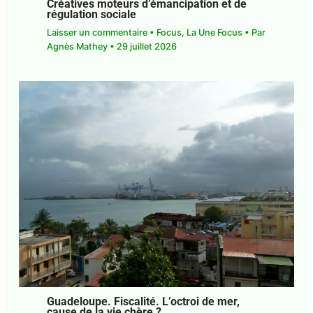
DCF*. Société. Les Industries Culturelles
et Créatives moteurs d’émancipation et
de régulation sociale
Laisser un commentaire
•
Focus
,
La Une Focus
•
Par
Agnès Mathey
•
29 juillet 2026