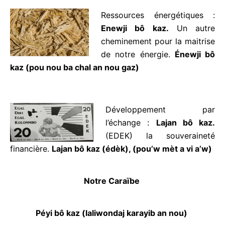
L’émancipation au service de
l’art.
Mizik bô kaz
(kadans a
vi an nou)
Ressources énergétiques :
Enewji bô kaz.
Un autre
cheminement pour la
maitrise de notre
énergie.
Énewji bô kaz
(pou nou ba chal an nou
gaz)
Développement par
l’échange :
Lajan bô kaz.
(EDEK) la souveraineté