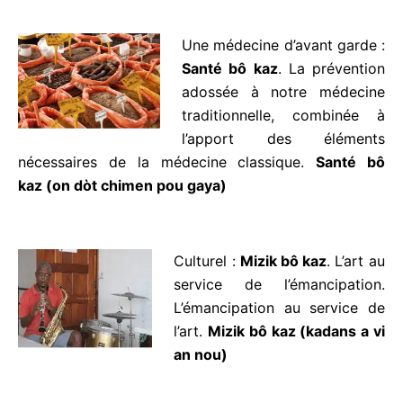
(semence, production,
transformation,
consommation).
jaden bô
kaz
(diri bô kaz, mèt a lestonmak a’w)
Une médecine d’avant
garde :
Santé bô kaz
. La
prévention adossée à notre
médecine traditionnelle,
combinée à l’apport des
éléments nécessaires de la médecine
classique.
Sant
é bô kaz
(on dòt chimen pou gaya)
Culturel :
Mizik bô kaz
. L’art
au service de l’émancipation.