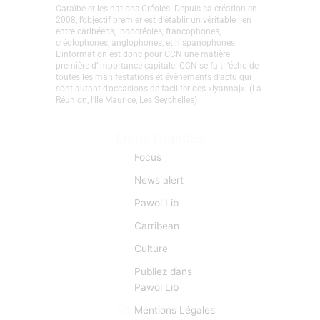
CaribCreoleNews est le site d’info spécialisé sur la
Caraïbe et les nations Créoles. Depuis sa création en
2008, l’objectif premier est d’établir un véritable lien
entre caribéens, indocréoles, francophones,
créolophones, anglophones, et hispanophones.
L’information est donc pour CCN une matière
première d’importance capitale. CCN se fait l’écho de
toutes les manifestations et évènements d'actu qui
sont autant d’occasions de faciliter des «lyannaj». (La
Réunion, l'Ile Maurice, Les Seychelles)
Liens Rapides
Focus
News alert
Pawol Lib
Carribean