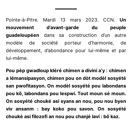
4
s
u
Pointe-à-Pitre. Mardi 13 mars 2023. CCN.
Un
r
mouvement d’avant-garde du peuple
5
guadeloupéen
dans sa construction d’un autre
modèle de société porteur d’harmonie, de
développement, d’abondance pour lui-même et par
lui-même.
Pou pèp gwadloup kléré chimen a divini a’y :
chimen a lémansipasyon, chimen pou on dòt
modèl sosyété san pwofitasyon. O
n modèl
sosyété pou labondans pou kô, labondans pou
lespwi. T
out moun sé moun. O
n sosyété chouké
asi syans an nou, pou nou byen viv ansanm : bay
koko pou savon. O
n sosyété chouké asi filozofi an
nou pou chanjé lavi : bô kaz.