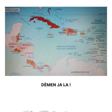
financière.
Lajan bô kaz (édèk), (pou’w mèt a vi
a’w)
Abonnez-vous à la Newsletter pour ne rien
X
manquer !
Notre Caraïbe
E-mail*
Péyi bô kaz
(laliwondaj karayib an nou)
J'accepte
l'accord de confidentialité