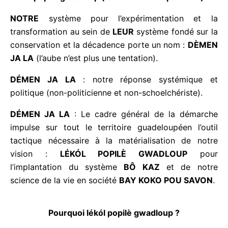
Ki zouti fil
é
pou sist
è
m an nou pwan kô ?
L
é
k
ó
l popil
è
gwadloup
(lékòl a la nondépandans)
NOTRE
système pour l’expérimentation et la
transformation au sein de
LEUR
système fondé sur
la conservation et la décadence porte un nom :
DÈMEN JA LA
(l’aube n’est plus une tentation).
DÉMEN JA LA
: notre réponse systémique et
politique (non-politicienne et non-schoelchériste).
DÉMEN JA LA
: Le cadre général de la démarche
impulse sur tout le territoire guadeloupéen l’outil
tactique nécessaire à la matérialisation de notre
vision :
LÉKÓL POPILÈ GWADLOUP
pour
l’implantation du système
BÔ KAZ
et de notre
science de la vie en société
BAY KOKO POU