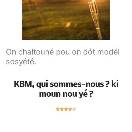
On chaltouné pou on dót modél
sosyété.
KBM, qui sommes-nous ? ki
moun nou yé ?
N





o
t
é