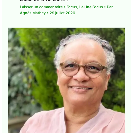
Guadeloupe. Fiscalité. L’octroi de mer,
cause de la vie chère ?
Laisser un commentaire
•
Focus
,
La Une Focus
•
Par
Agnès Mathey
•
29 juillet 2026