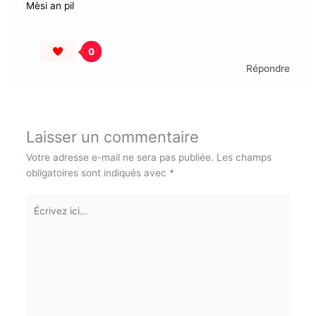
MONTOUT DOMINIK
28 MAI 2024 À 4:17 PM
Jénès Gwadloup an sé an vyé fanm é an té ka
désespéré di pèp an mwen. Min avè zot on rayon
espwa ka rouvin. .
Jénès Gwadloup mèt an wout.
Sé on lanmin ka lavé lot’
Mèsi an pil
0
Répondre
Laisser un commentaire
Votre adresse e-mail ne sera pas publiée.
Les champs
obligatoires sont indiqués avec
*