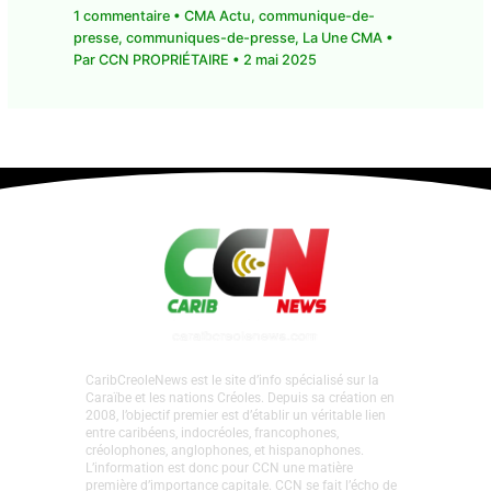
Mouvement social des internes en
médecine : des perturbations au service
des urgences du CHU de Guadeloupe
1 commentaire
•
CMA Actu
,
communique-de-
presse
,
communiques-de-presse
,
La Une CMA
•
Par
CCN PROPRIÉTAIRE
•
2 mai 2025
CaribCreoleNews est le site d’info spécialisé sur la
Caraïbe et les nations Créoles. Depuis sa création en
2008, l’objectif premier est d’établir un véritable lien
entre caribéens, indocréoles, francophones,