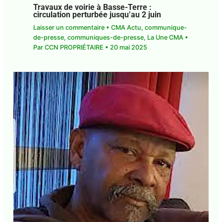
Travaux de voirie à Basse-Terre :
circulation perturbée jusqu’au 2 juin
Laisser un commentaire
•
CMA Actu
,
E-mail*
communique-de-presse
,
communiques-de-
presse
,
La Une CMA
• Par
CCN PROPRIÉTAIRE
•
20 mai 2025
J'accepte
l'accord de confidentialité