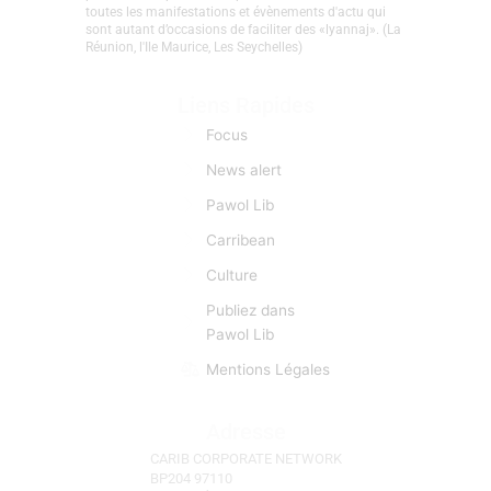
créolophones, anglophones, et hispanophones.
L’information est donc pour CCN une matière
première d’importance capitale. CCN se fait l’écho de
toutes les manifestations et évènements d'actu qui
sont autant d’occasions de faciliter des «lyannaj». (La
Réunion, l'Ile Maurice, Les Seychelles)
Liens Rapides
Focus
News alert
Pawol Lib
Carribean
Culture
Publiez dans
Pawol Lib
Mentions Légales
Adresse