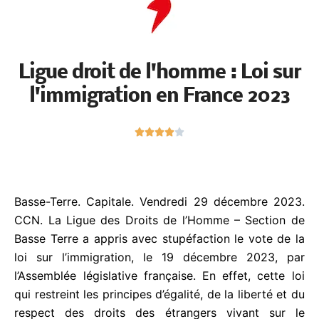
Ligue droit de l'homme : Loi
sur l'immigration en France
2023
N





o
t
é
4
Basse-Terre. Capitale. Vendredi 29 décembre 2023.
s
CCN.
La Ligue des Droits de l’Homme – Section de
u
Basse Terre a appris avec stupéfaction le vote de
r
la loi sur l’immigration, le 19 décembre 2023, par
5
l’Assemblée législative française. En effet, cette loi
qui restreint les principes d’égalité, de la liberté et