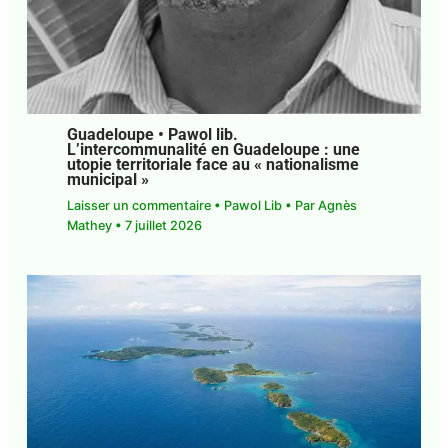
L’intercommunalité en Guadeloupe : une
utopie territoriale face au « nationalisme
municipal »
Laisser un commentaire
•
Pawol Lib
• Par
Agnès
Mathey
•
7 juillet 2026
Guadeloupe • Pawol lib. Invitée partout,
maîtresse de rien : la Guadeloupe sans
voix à la table caribéenne