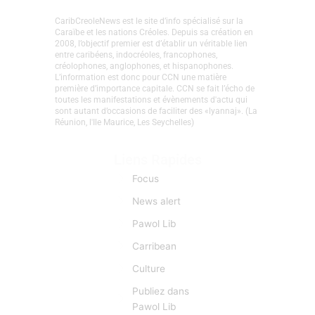
CaribCreoleNews est le site d’info spécialisé sur la
Caraïbe et les nations Créoles. Depuis sa création en
2008, l’objectif premier est d’établir un véritable lien
entre caribéens, indocréoles, francophones,
créolophones, anglophones, et hispanophones.
L’information est donc pour CCN une matière
première d’importance capitale. CCN se fait l’écho de
toutes les manifestations et évènements d'actu qui
sont autant d’occasions de faciliter des «lyannaj». (La
Réunion, l'Ile Maurice, Les Seychelles)
Liens Rapides
Focus
News alert
Pawol Lib
Carribean
Culture
Publiez dans
Pawol Lib