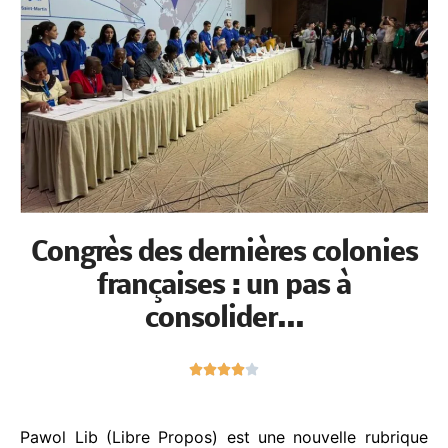
Congrès des dernières colonies
françaises : un pas à
consolider...
N





o
t
é
Pawol Lib (Libre Propos) est une nouvelle rubrique
4