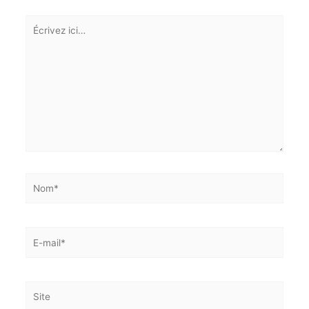
Nom*
E-
mail*
Site
Enregistrer mon nom, mon e-mail et mon site dans