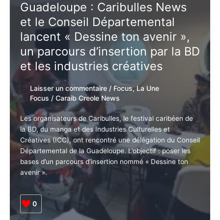
accélère
Guadeloupe : Caribulles News
avec
et le Conseil Départemental
Caribulles
2026
lancent « Dessine ton avenir »,
:
un parcours d’insertion par la
BD,
BD et les industries créatives
ICC
et
IA
Laisser un commentaire
/
Focus
,
La Une
Focus
/
Caraib Creole News
Les organisateurs de Caribulles, le festival caribéen
de la BD, du manga et des Industries Culturelles et
Créatives (ICC), ont rencontré une délégation du
Conseil Départemental de la Guadeloupe. L’objectif :
poser les bases d’un parcours d’insertion nommé «
Dessine ton avenir ».
0