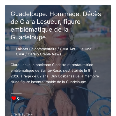
Le
Débat
:
Guadeloupe. Hommage. Décès
Notre
de Clara Lesueur, figure
pays
pourra-
emblématique de la
t-
Guadeloupe.
il
enfin
Laisser un commentaire
/
CMA Actu
,
La
sortir
Une CMA
/
Caraib Creole News
la
tête
Clara Lesueur, ancienne Clodette et restauratrice
de
emblématique de Sainte-Rose, s’est éteinte le 9 mai
l’eau
2026 à l’age de 82 ans. Guy Losbar salue la mémoire
?
d’une figure incontournable de la Guadeloupe.
0