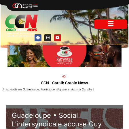
Aller
au
contenu
F
I
Y
a
n
o
c
s
u
e
t
t
b
a
u
o
g
b
o
r
e
k
a
m
CCN - Caraib Creole News
Actualité en Guadeloupe, Martinique, Guyane et dans la Caraïbe !
Guadeloupe • Social.
L’intersyndicale accuse Guy