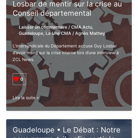
Losbar de mentir sur la crise
au Conseil départemental
Laisser un commentaire
/
CMA Actu
,
Guadeloupe
,
La Une CMA
/
Agnès Mathey
L’intersyndicale du Département accuse Guy Losbar
d’avoir menti sur la crise interne lors d’une interview à
ZCL News.
0
Guadeloupe
Lire la suite »
•
Social.
L’intersyndicale
accuse
Guadeloupe • Le Débat : Notre
Guy
Losbar