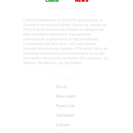
chanteur
de
la
Perfecta
CaribCreoleNews est le site d’info spécialisé sur la
Caraïbe et les nations Créoles. Depuis sa création en
2008, l’objectif premier est d’établir un véritable lien
entre caribéens, indocréoles, francophones,
créolophones, anglophones, et hispanophones.
L’information est donc pour CCN une matière
première d’importance capitale. CCN se fait l’écho de
toutes les manifestations et évènements d'actu qui
sont autant d’occasions de faciliter des «lyannaj». (La
Réunion, l'Ile Maurice, Les Seychelles)
Liens Rapides
Focus
News alert
Pawol Lib
Carribean