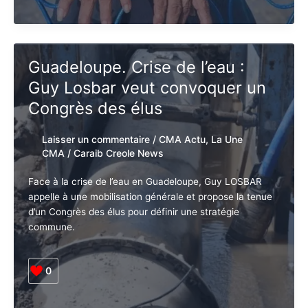
Guadeloupe.
Lire la suite »
Hommage.
Décès
de
Clara
Guadeloupe. Crise de l’eau :
Lesueur,
Guy Losbar veut convoquer un
figure
emblématique
Congrès des élus
de
la
Laisser un commentaire
/
CMA Actu
,
La
Guadeloupe.
Une CMA
/
Caraib Creole News
Face à la crise de l’eau en Guadeloupe, Guy LOSBAR
appelle à une mobilisation générale et propose la
tenue d’un Congrès des élus pour définir une stratégie
commune.
0