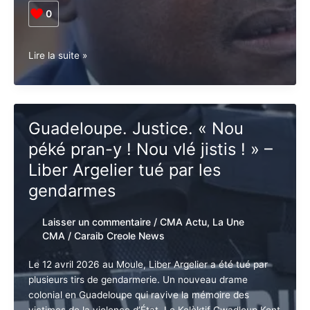
0
Guadeloupe.
Lire la suite »
Institutions.
Guy
Losbar
s’insurge
Guadeloupe. Justice. « Nou
contre
péké pran-y ! Nou vlé jistis ! »
la
diffusion
– Liber Argelier tué par les
de
gendarmes
fausses
informations
Laisser un commentaire
/
CMA Actu
,
La
sur
Une CMA
/
Caraib Creole News
le
processus
Le 12 avril 2026 au Moule, Liber Argelier a été tué par
d’évolution
plusieurs tirs de gendarmerie. Un nouveau drame
des
colonial en Guadeloupe qui ravive la mémoire des