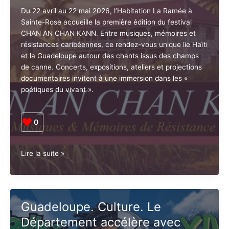
»
–
Du 22 avril au 22 mai 2026, l’Habitation La Ramée à
Liber
Sainte-Rose accueille la première édition du festival
Argelier
CHAN AN CHAN KANN. Entre musiques, mémoires et
tué
résistances caribéennes, ce rendez-vous unique lie
par
Haïti et la Guadeloupe autour des chants issus des
les
champs de canne. Concerts, expositions, ateliers et
gendarmes
projections documentaires invitent à une immersion
dans les « poétiques du vivant ».
0
Guadeloupe.
Lire la suite »
Culture.
CHAN
AN
CHAN
Guadeloupe. Culture. Le
KANN