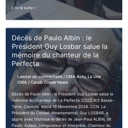
Guadeloupe
Lire la suite »
:
Caribulles
News
et
Décès de Paulo Albin : le
le
Président Guy Losbar salue la
Conseil
Départemental
mémoire du chanteur de la
lancent
Perfecta
«
Dessine
Laisser un commentaire
/
CMA Actu
,
La
ton
Une CMA
/
Caraib Creole News
avenir
»,
Décès de Paulo Albin : le Président Guy Losbar salue
un
la mémoire du chanteur de La Perfecta  4/5
parcours
Basse-Terre. Capitale. Mardi 19 Novembre 2024.
d’insertion
CCN. Le Président du Conseil départemental, Guy
par
LOSBAR, a appris avec tristesse le décès de Jean-
la