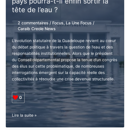
pays pourra-t-il enfin sortir la
de
tête de l’eau ?
mentir
sur
2 commentaires
/
Focus
,
La Une Focus
/
la
Caraib Creole News
crise
au
L’évolution statutaire de la Guadeloupe revient au
Conseil
cœur du débat politique à travers la question de l’eau
départemental
et des responsabilités institutionnelles. Alors que le
président du Conseil départemental propose la tenue
d’un congrès des élus sur cette problématique, de
nombreuses interrogations émergent sur la capacité
réelle des collectivités à résoudre une crise devenue
structurelle.
0
Guadeloupe
Lire la suite »
•