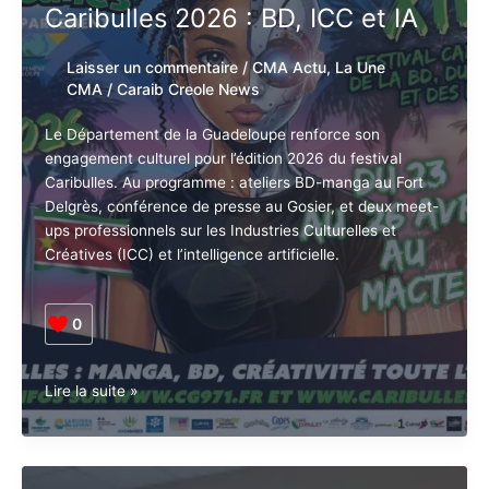
Département accélère avec
:
quand
Caribulles 2026 : BD, ICC et IA
les
musiques
Laisser un commentaire
/
CMA Actu
,
La
de
Une CMA
/
Caraib Creole News
résistance
font
Le Département de la Guadeloupe renforce son
trembler
engagement culturel pour l’édition 2026 du festival
l’Habitation
Caribulles. Au programme : ateliers BD-manga au Fort
La
Delgrès, conférence de presse au Gosier, et deux
Ramée
meet-ups professionnels sur les Industries Culturelles
et Créatives (ICC) et l’intelligence artificielle.
0
Guadeloupe.
Lire la suite »
Culture.
Le
Département