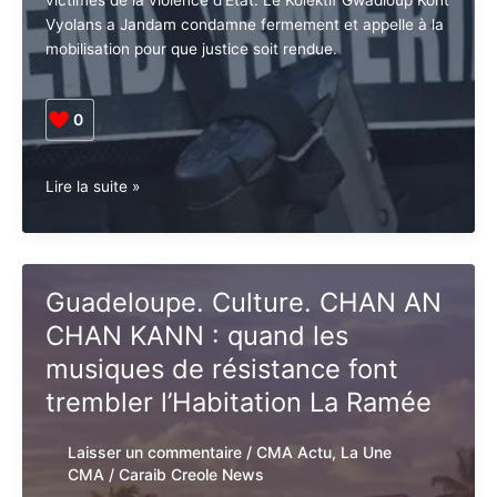
institutions
victimes de la violence d’État. Le Kolèktif Gwadloup
Kont Vyolans a Jandam condamne fermement et
appelle à la mobilisation pour que justice soit rendue.
Abonnez-vous à la Newsletter pour ne rien
X
manquer !
0
E-mail*
Guadeloupe.
Lire la suite »
Justice.
«
Nou
J'accepte
l'accord de confidentialité
péké
Guadeloupe. Culture. CHAN
pran-
AN CHAN KANN : quand les
y
!
musiques de résistance font
Nou
trembler l’Habitation La Ramée
vlé
jistis
Laisser un commentaire
/
CMA Actu
,
La
!
Une CMA
/
Caraib Creole News