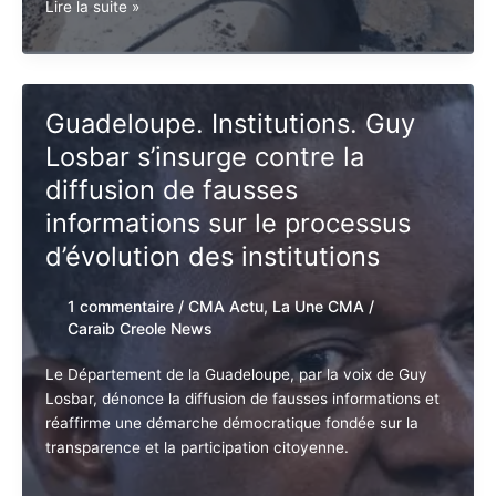
Guadeloupe.
Lire la suite »
Crise
de
l’eau :
Guy
Guadeloupe. Institutions. Guy
Losbar
Losbar s’insurge contre la
veut
convoquer
diffusion de fausses
un
informations sur le processus
Congrès
d’évolution des institutions
des
élus
1 commentaire
/
CMA Actu
,
La Une CMA
/
Caraib Creole News
Le Département de la Guadeloupe, par la voix de Guy
Losbar, dénonce la diffusion de fausses informations
et réaffirme une démarche démocratique fondée sur
la transparence et la participation citoyenne.