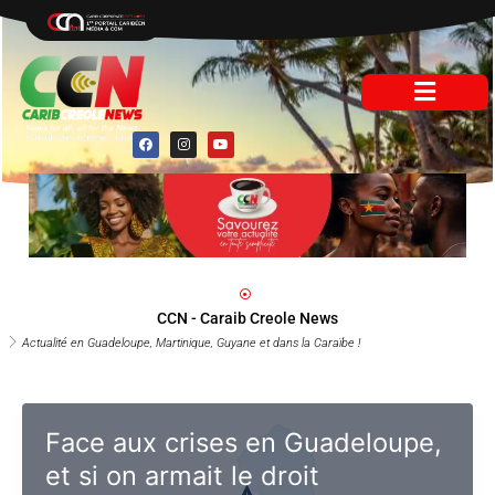
Aller
au
contenu
F
I
Y
a
n
o
c
s
u
e
t
t
b
a
u
o
g
b
o
r
e
k
a
m
CCN - Caraib Creole News
Actualité en Guadeloupe, Martinique, Guyane et dans la Caraïbe !
Face aux crises en Guadeloupe,
et si on armait le droit