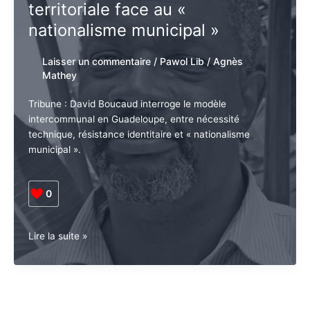
territoriale face au «
le
nationalisme municipal »
droit
d’exception
?
Laisser un commentaire
/
Pawol Lib
/
Agnès
Mathey
Tribune : David Boucaud interroge le modèle
intercommunal en Guadeloupe, entre nécessité
technique, résistance identitaire et « nationalisme
municipal ».
0
Guadeloupe
Lire la suite »
•
Pawol
lib.
L’intercommunalité