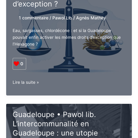
d’exception ?
1 commentaire
/
Pawol Lib
/
Agnès Mathey
Eau, sargasses, chlordécone : et si la Guadeloupe
pouvait enfin activer les mêmes droits d’exception que
l’Hexagone ?
0
Face
Lire la suite »
aux
crises
en
Guadeloupe,
Guadeloupe • Pawol lib.
et
L’intercommunalité en
si
on
Guadeloupe : une utopie
armait