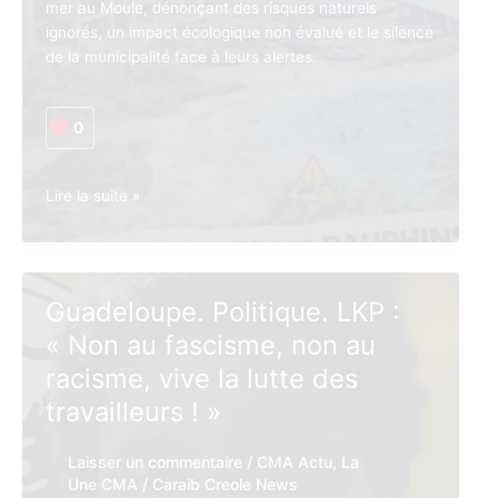
mer au Moule, dénonçant des risques naturels
ignorés, un impact écologique non évalué et le silence
de la municipalité face à leurs alertes.
0
Guadeloupe.
Lire la suite »
Environnement.
Plage
des
Dauphins
Guadeloupe. Politique. LKP :
au
« Non au fascisme, non au
Moule
:
racisme, vive la lutte des
un
travailleurs ! »
collectif
citoyen
Laisser un commentaire
/
CMA Actu
,
La
s’oppose
Une CMA
/
Caraib Creole News
à