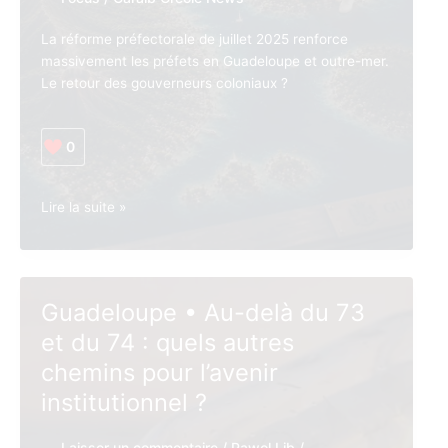
La réforme préfectorale de juillet 2025 renforce
massivement les préfets en Guadeloupe et outre-mer.
Le retour des gouverneurs coloniaux ?
0
Guadeloupe •
Lire la suite »
Colonialisme :
La
réforme
préfectorale
Guadeloupe • Au-delà du 73
ou
et du 74 : quels autres
le
retour
chemins pour l’avenir
officiel
institutionnel ?
des
Gouverneurs
Laisser un commentaire
/
Pawol Lib
/