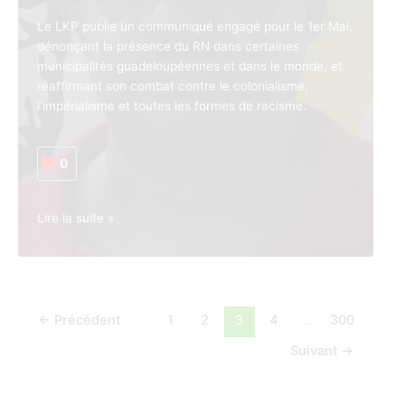
un
Le LKP publie un communiqué engagé pour le 1er Mai,
projet
dénonçant la présence du RN dans certaines
immobilier
municipalités guadeloupéennes et dans le monde, et
controversé
réaffirmant son combat contre le colonialisme,
l’impérialisme et toutes les formes de racisme.
0
Guadeloupe.
Lire la suite »
Politique.
LKP
:
« Non
au
←
Précédent
1
2
3
4
…
300
fascisme,
Suivant
→
non
au
racisme,