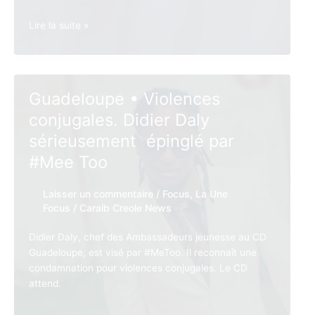
Guadeloupe .
Lire la suite »
Politique.
Guy
Losbar
convoque
Guadeloupe • Violences
un
conjugales. Didier Daly
Congrès
des
sérieusement épinglé par
élus
#Mee Too
sur
la
Laisser un commentaire
/
Focus
,
La Une
crise
Focus
/
Caraib Creole News
de
l’eau
Didier Daly, chef des Ambassadeurs jeunesse au CD
Guadeloupe, est visé par #MeToo. Il reconnaît une
condamnation pour violences conjugales. Le CD
attend.