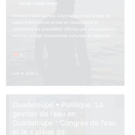
autres
Caraib Creole News
chemins
pour
Richard-Viktor Sainsily Cayol analyse les limites du
l’avenir
cadre institutionnel actuel en Guadeloupe et
institutionnel
questionne les possibilités offertes par une évolution
?
vers davantage d’autonomie culturelle et régionale.
0
Guadeloupe •
Lire la suite »
Culture.
Évolution
institutionnelle
:
Guadeloupe • Politique. La
à
gestion de l’eau en
quoi
jouons-
Guadeloupe : Congrès de l’eau
nous
et le « piège de
?