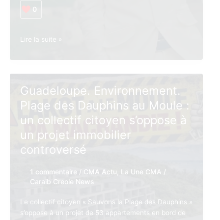
0
Guadeloupe •
Lire la suite »
Violences
conjugales.
Didier
Daly
Guadeloupe. Environnement.
sérieusement
Plage des Dauphins au Moule :
épinglé
par
un collectif citoyen s’oppose à
#Mee
un projet immobilier
Too
controversé
1 commentaire
/
CMA Actu
,
La Une CMA
/
Caraib Creole News
Le collectif citoyen « Sauvons la Plage des Dauphins »
s’oppose à un projet de 53 appartements en bord de