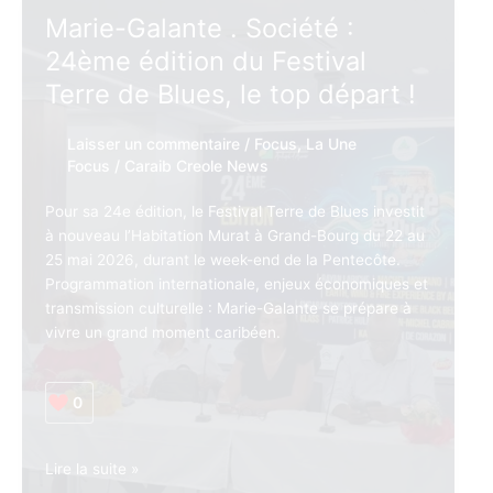
de
Marie-Galante . Société :
l’eau
24ème édition du Festival
en
Guadeloupe
Terre de Blues, le top départ !
:
Congrès
Laisser un commentaire
/
Focus
,
La Une
de
Focus
/
Caraib Creole News
l’eau
et
Pour sa 24e édition, le Festival Terre de Blues investit
le
à nouveau l’Habitation Murat à Grand-Bourg du 22 au
«
25 mai 2026, durant le week-end de la Pentecôte.
piège
Programmation internationale, enjeux économiques et
de
transmission culturelle : Marie-Galante se prépare à
l’incompétence
vivre un grand moment caribéen.
»
tendu
par
0
l’État
Marie-
Lire la suite »
Galante .