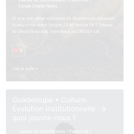
Caraib Creole News
Et si le vrai débat statutaire en Guadeloupe dépassait
le seul choix entre l’article 73 et l’article 74 ? Tribune
de David Boucaud, chercheur au CREDDI-UA.
0
Guadeloupe •
Lire la suite »
Au-
delà
du
73
Guadeloupe • Culture.
et
Évolution institutionnelle : à
du
74
quoi jouons-nous ?
:
quels
Laisser un commentaire
/
Pawol Lib
/