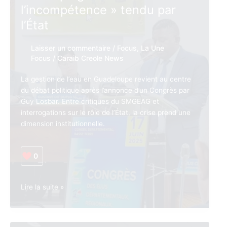
l’incompétence » tendu par
l’État
Laisser un commentaire
/
Focus
,
La Une
Focus
/
Caraib Creole News
La gestion de l’eau en Guadeloupe revient au centre
du débat politique après l’annonce d’un Congrès par
Guy Losbar. Entre critiques du SMGEAG et
interrogations sur le rôle de l’État, la crise prend une
dimension institutionnelle.
0
Guadeloupe •
Lire la suite »
Politique.
La
gestion