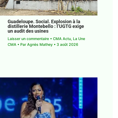
Guadeloupe. Social. Explosion à la
distillerie Montebello : l’UGTG exige
un audit des usines
Laisser un commentaire
•
CMA Actu
,
La Une
CMA
• Par
Agnès Mathey
•
3 août 2026