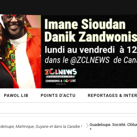
PAWOL LIB
POINTS D’ACTU
REPORTAGES & INTE
Guadeloupe. Société. Clôtur
deloupe, Martinique, Guyane et dans la Caraïbe !
»