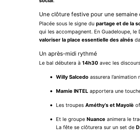
social
.
Une clôture festive pour une semaine 
Placée sous le signe du
partage et de la so
qui les accompagnent. En Guadeloupe, le 
valoriser la place essentielle des aînés
da
Un après-midi rythmé
Le bal débutera à
14h30
avec les discours
Willy Salcedo
assurera l’animation m
Mamie INTEL
apportera une touche
Les troupes
Améthy’s et Mayolè
of
Et le groupe
Nuance
animera le tra
La fête se clôturera sur un set de
D