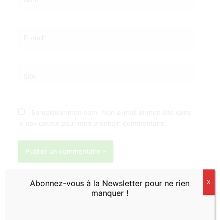
E-
mail*
Site
Enregistrer mon nom, mon e-mail et mon site dans
le navigateur pour mon prochain commentaire.
Abonnez-vous à la Newsletter pour ne rien
X
manquer !
←
Article précédent
Article suivant
→