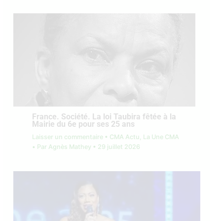
France. Société. La loi Taubira fêtée à la
Mairie du 6e pour ses 25 ans
Laisser un commentaire
•
CMA Actu
,
La Une CMA
• Par
Agnès Mathey
•
29 juillet 2026