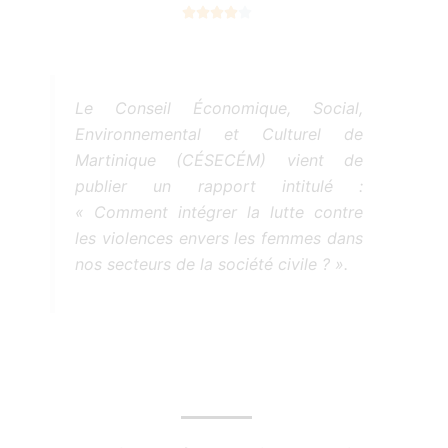
N





o
t
é
4
Le Conseil Économique, Social,
s
Environnemental et Culturel de
u
Martinique (CÉSECÉM) vient de
r
publier un rapport intitulé :
5
« Comment intégrer la lutte contre
les violences envers les femmes dans
nos secteurs de la société civile ? ».