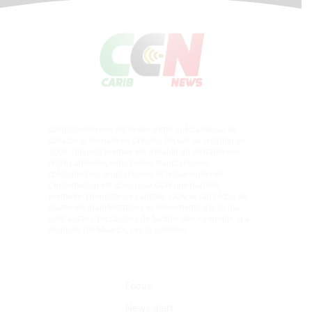
CaribCreoleNews est le site d’info spécialisé sur la
Caraïbe et les nations Créoles. Depuis sa création en
2008, l’objectif premier est d’établir un véritable lien
entre caribéens, indocréoles, francophones,
créolophones, anglophones, et hispanophones.
L’information est donc pour CCN une matière
première d’importance capitale. CCN se fait l’écho de
toutes les manifestations et évènements d'actu qui
sont autant d’occasions de faciliter des «lyannaj». (La
Réunion, l'Ile Maurice, Les Seychelles)
Liens Rapides
Focus
News alert