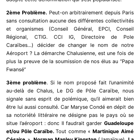
que c’est l’aérogare inauguré en 1996 qui est
désigné par Guadeloupe Pôle Caraïbe. Le public a
vite adopté cette dénomination qui s’est
popularisée.
2ème Problème.
Peut-on arbitrairement depuis
Paris sans consultation aucune des différentes
collectivités et organismes (Conseil Général, EPCI,
Conseil Régional, CTIG. CCI IG, Directoire de Pole
Caraïbes…) décider de changer le nom de notre
Aéroport ? La démarche Chalusienne, est une fois
de plus la preuve de la soumission de nos élus au
“Papa Fwansé”
3ème problème
. Si le nom proposé fait l’unanimité
au-delà de Chalus, Le DG de Pôle Caraïbe, nous
signale sans esprit de polémique, qu’il aimerait bien
être lui aussi consulté. Car Maryse Condé en dépit