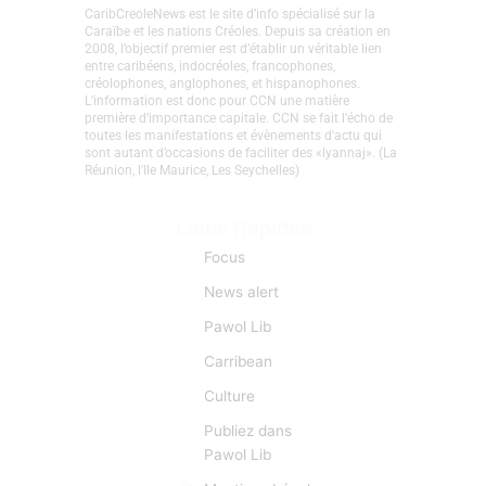
CaribCreoleNews est le site d’info spécialisé sur la
Caraïbe et les nations Créoles. Depuis sa création en
2008, l’objectif premier est d’établir un véritable lien
entre caribéens, indocréoles, francophones,
créolophones, anglophones, et hispanophones.
L’information est donc pour CCN une matière
première d’importance capitale. CCN se fait l’écho de
toutes les manifestations et évènements d'actu qui
sont autant d’occasions de faciliter des «lyannaj». (La
Réunion, l'Ile Maurice, Les Seychelles)
Liens Rapides
Focus
News alert
Pawol Lib
Carribean
Culture
Publiez dans
Pawol Lib