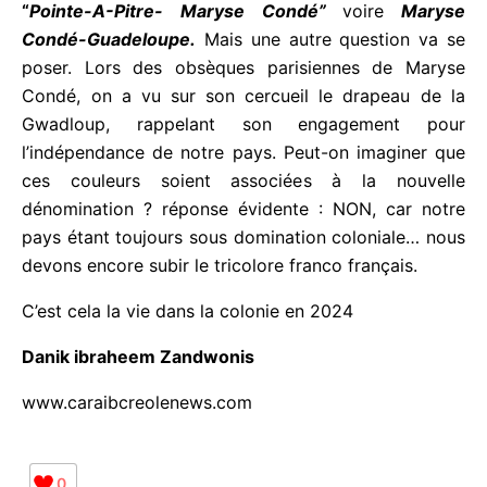
5ème problème
. Après X consultations et accord
finalisé. L’aéroport devient par exemple
“
Guadeloupe. Pole Caraïbes Maryse Condé”
. ou
“
Pointe-A-Pitre- Maryse Condé”
voire
Maryse
Condé-Guadeloupe.
Mais une autre question va se
poser. Lors des obsèques parisiennes de Maryse
Condé, on a vu sur son cercueil le drapeau de la
Gwadloup, rappelant son engagement pour
l’indépendance de notre pays. Peut-on imaginer
que ces couleurs soient associées à la nouvelle
dénomination ? réponse évidente : NON, car notre
pays étant toujours sous domination coloniale…
nous devons encore subir le tricolore franco
français.
C’est cela la vie dans la colonie en 2024
Danik ibraheem Zandwonis