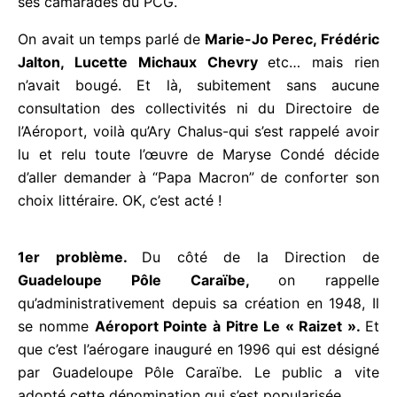
Le nom de
Gerty Archimède
avait été proposé par
ses camarades du PCG.
On avait un temps parlé de
Marie-Jo Perec,
Frédéric Jalton, Lucette Michaux Chevry
etc…
mais rien n’avait bougé. Et là, subitement sans
aucune consultation des collectivités ni du
Directoire de l’Aéroport, voilà qu’Ary Chalus-qui
s’est rappelé avoir lu et relu toute l’œuvre de
Maryse Condé décide d’aller demander à “Papa
Macron” de conforter son choix littéraire. OK, c’est
acté !
1er problème.
Du côté de la Direction de
Guadeloupe Pôle Caraïbe,
on rappelle
qu’administrativement depuis sa création en 1948, Il
se nomme
Aéroport Pointe à Pitre Le « Raizet ».
Et