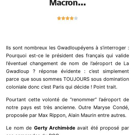
N





o
t
é
4
Ils sont nombreux les Gwadloupéyens à s’interroger
s
: Pourquoi est-ce le président des français qui
u
valide l’éventuel changement de nom de l’aéroport
r
de La Gwadloup ? réponse évidente : c’est
5
simplement parce que sous sommes TOUJOURS
sous domination coloniale donc c’est Paris qui
décide ! Point trait.
Pourtant cette volonté de “renommer” l’aéroport de
notre pays est très ancienne. Outre Maryse Condé,
proposée par Max Rippon, Alain Maurin entre
autres.