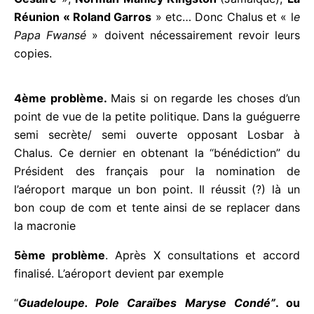
de sa notoriété littéraire ne désigne pas le pays où
se situe l’aéroport : donc Il faudrait garder
Guadeloupe et/ou Pôle Caraïbe.
Tout comme
«
Martinique Aimé Césaire
»,
Norman Manley
Kingston
(Jamaïque),
La Réunion « Roland
Garros
» etc… Donc Chalus et « l
e Papa Fwansé
»
doivent nécessairement revoir leurs copies.
4ème problème.
Mais si on regarde les choses
d’un point de vue de la petite politique. Dans la
guéguerre semi secrète/ semi ouverte opposant
Losbar à Chalus. Ce dernier en obtenant la
“bénédiction” du Président des français pour la
nomination de l’aéroport marque un bon point. Il
réussit (?) là un bon coup de com et tente ainsi de
se replacer dans la macronie