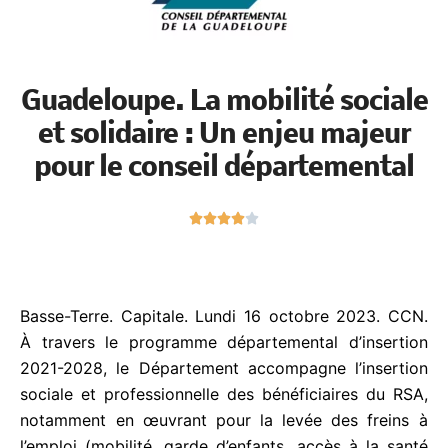
Guadeloupe. La mobilité
sociale et solidaire : Un enjeu
majeur pour le conseil
départemental
N





o
t
é
4
Basse-Terre. Capitale. Lundi 16 octobre 2023. CCN.
s
À travers le programme départemental d’insertion
u
2021-2028, le Département accompagne l’insertion
r
sociale et professionnelle des bénéficiaires du RSA,
5