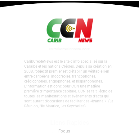
CaribCreoleNews est le site d’info spécialisé sur la
Caraïbe et les nations Créoles. Depuis sa création en
2008, l’objectif premier est d’établir un véritable lien
entre caribéens, indocréoles, francophones,
créolophones, anglophones, et hispanophones.
L’information est donc pour CCN une matière
première d’importance capitale. CCN se fait l’écho de
toutes les manifestations et évènements d'actu qui
sont autant d’occasions de faciliter des «lyannaj». (La
Réunion, l'Ile Maurice, Les Seychelles)
Liens Rapides