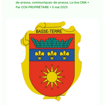
Laisser un commentaire
•
CMA Actu
,
communique-de-presse
,
communiques-de-
presse
,
La Une CMA
• Par
CCN PROPRIÉTAIRE
•
5
mai 2025