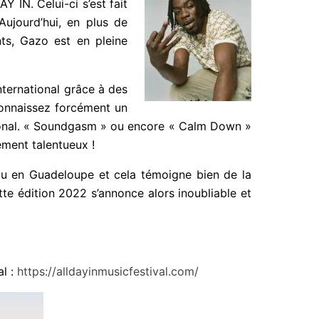
L DAY IN.
Celui-ci s’est
lus de présenter des
leine ascension et son
’international grâce à
Boy. Vous connaissez
e à l’international. « Soundgasm » ou encore
e exceptionnellement talentueux !
au en Guadeloupe et cela témoigne bien de la
ette édition 2022 s’annonce alors inoubliable
al :
https://alldayinmusicfestival.com/