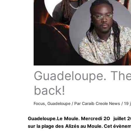
Guadeloupe. The A
back!
Focus
,
Guadeloupe
/ Par
Caraib Creole News
/
19 
Guadeloupe.Le Moule. Mercredi 2O juillet 202
sur la plage des Alizés au Moule. Cet évène
invités tous plus talentueux les uns que les