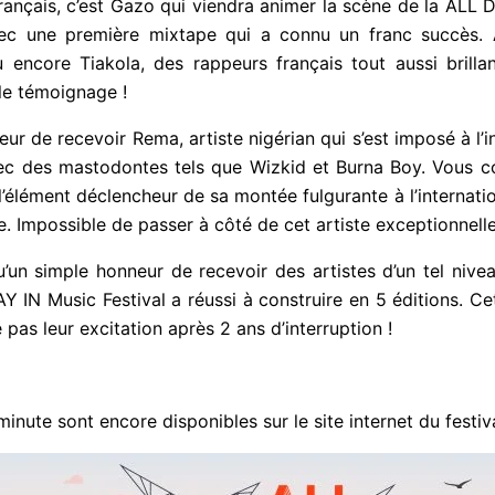
français, c’est Gazo qui viendra animer la scène de la AL
ixtape qui a connu un franc succès. Aujourd’hui, en p
des rappeurs français tout aussi brillants, Gazo est en p
neur de recevoir Rema, artiste nigérian qui s’est imposé à l
aliser avec des mastodontes tels que Wizkid et Burna 
ti en 2019 fut l’élément déclencheur de sa montée fulgurant
vues sur youtube. Impossible de passer à côté de cet artist
’un simple honneur de recevoir des artistes d’un tel nive
AY IN Music Festival a réussi à construire en 5 éditions. C
ache pas leur excitation après 2 ans d’interruption !
mail*
minute sont encore disponibles sur le site internet du festiv
'accepte
l'accord de confidentialité