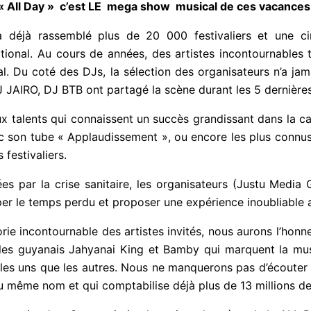
déjà rassemblé plus de 20 000 festivaliers et une cinq
ational. Au cours de années, des artistes incontournables t
. Du coté des DJs, la sélection des organisateurs n’a jamai
J JAIRO, DJ BTB ont partagé la scène durant les 5 dernières 
eaux talents qui connaissent un succès
grandissant dans la 
ée avec son tube « Applaudissement », ou encore les plus c
 de nos festivaliers.
s par la crise sanitaire, les organisateurs (Justu Media G
raper le temps perdu et proposer une expérience inoubliable a
orie incontournable des artistes invités, nous aurons l’hon
 et les guyanais Jahyanai King et Bamby qui marquent la
nnus les uns que les autres. Nous ne manquerons pas d’éco
lbum du même nom et qui comptabilise déjà plus de 13 mill