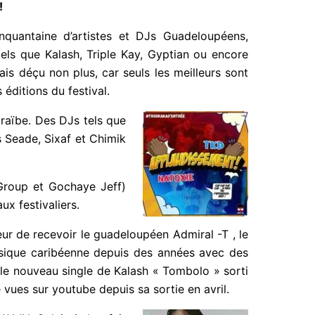
uantaine d’artistes et DJs Guadeloupéens,
els que Kalash, Triple Kay, Gyptian ou encore
s déçu non plus, car seuls les meilleurs sont
éditions du festival.
caraïbe. Des DJs tels
onnus Seade, Sixaf et
roup et Gochaye Jeff)
ux festivaliers.
neur de recevoir le guadeloupéen Admiral -T ,
 musique caribéenne depuis des années avec
uter le nouveau single de Kalash « Tombolo »
ions de vues sur youtube depuis sa sortie en