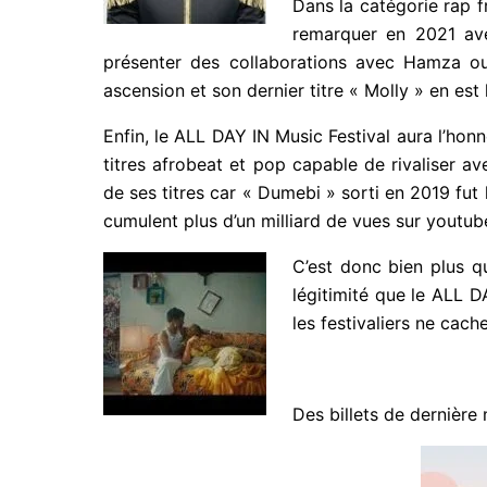
Dans la catégorie rap 
fait remarquer en 2021 avec une première m
collaborations avec Hamza ou encore Tiakola, 
dernier titre « Molly » en est le témoignage !
Enfin, le ALL DAY IN Music Festival aura l’hon
des titres afrobeat et pop capable de riv
forcément un de ses titres car « Dumebi » sor
« Calm Down » cumulent plus d’un milliard de 
C’est donc bien plus qu
légitimité que le ALL D
et les festivaliers ne c
E-
Des billets de dernière 
J