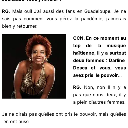
d’évènements artistiques en Haïti.
CCN. Vous êtes une fois passée en Guadeloupe,
souhaitez-vous y revenir
?
RG.
Mais oui! J’ai aussi des fans en Guadeloupe. Je ne
sais pas comment vous gérez la pandémie, j’aimerais
bien y retourner.
CCN. En ce moment
au top de la musique
haïtienne, il y a
surtout deux
femmes : Darline
Desca et vous, vous
avez pris le
pouvoir
…
RG.
Non, non Il n y a