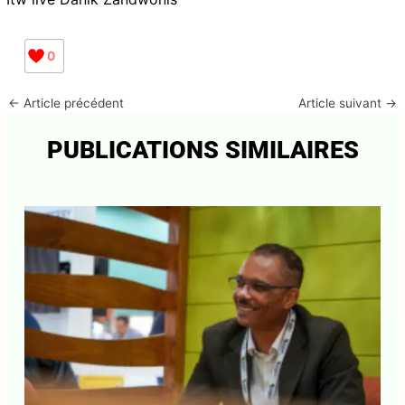
de produits de beauté inspirée de mon nom Rutshelle
Guillaume. On y trouve des lipsticks et lipgloss et des
palettes de fard à paupières.
Abonnez-vous à la Newsletter pour ne rien
X
manquer !
Itw live Danik Zandwonis
E-mail*
0
←
Article précédent
Article suivant
→
J'accepte
l'accord de confidentialité
PUBLICATIONS SIMILAIRES