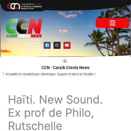
Aller
au
contenu
F
I
Y
a
n
o
c
s
u
e
t
t
b
a
u
o
g
b
o
r
e
CCN - Caraib Creole News
k
a
m
Actualité en Guadeloupe, Martinique, Guyane et dans la Caraïbe !
Haïti. New Sound.
Ex prof de Philo,
Rutschelle