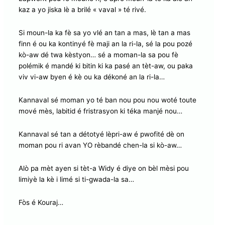
kaz a yo jiska lè a brilé « vaval » té rivé.
Si moun-la ka fè sa yo vlé an tan a mas, lè tan a mas
finn é ou ka kontinyé fè maji an la ri-la, sé la pou pozé
kò-aw dé twa kèstyon… sé a moman-la sa pou fè
polémik é mandé ki bitin ki ka pasé an tèt-aw, ou paka
viv vi-aw byen é kè ou ka dékoné an la ri-la…
Kannaval sé moman yo té ban nou pou nou woté toute
mové mès, labitid é fristrasyon ki téka manjé nou…
Kannaval sé tan a détotyé lèpri-aw é pwofité dè on
moman pou ri avan YO rèbandé chen-la si kò-aw…
Alò pa mèt ayen si tèt-a Widy é diye on bèl mèsi pou
limiyè la kè i limé si ti-gwada-la sa…
Fòs é Kouraj…