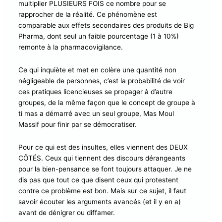
multiplier PLUSIEURS FOIS ce nombre pour se
rapprocher de la réalité. Ce phénomène est
comparable aux effets secondaires des produits de Big
Pharma, dont seul un faible pourcentage (1 à 10%)
remonte à la pharmacovigilance.
Ce qui inquiète et met en colère une quantité non
négligeable de personnes, c’est la probabilité de voir
ces pratiques licencieuses se propager à d’autre
groupes, de la même façon que le concept de groupe à
ti mas a démarré avec un seul groupe, Mas Moul
Massif pour finir par se démocratiser.
Abonnez-vous à la Newsletter pour ne rien
X
manquer !
Pour ce qui est des insultes, elles viennent des DEUX
CÔTÉS. Ceux qui tiennent des discours dérangeants
pour la bien-pensance se font toujours attaquer. Je ne
E-mail*
dis pas que tout ce que disent ceux qui protestent
contre ce problème est bon. Mais sur ce sujet, il faut
savoir écouter les arguments avancés (et il y en a)
avant de dénigrer ou diffamer.
J'accepte
l'accord de confidentialité