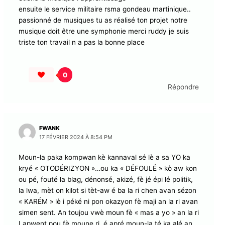
ensuite le service militaire rsma gondeau martinique..
passionné de musiques tu as réalisé ton projet notre
musique doit être une symphonie merci ruddy je suis
triste ton travail n a pas la bonne place
0
Répondre
FWANK
17 FÉVRIER 2024 À 8:54 PM
Moun-la paka kompwan kè kannaval sé lè a sa YO ka
kryé « OTODÉRIZYON »…ou ka « DÉFOULÉ » kò aw kon
ou pé, fouté la blag, dénonsé, akizé, fè jé épi lé politik,
la lwa, mèt on kilot si tèt-aw é ba la ri chen avan sézon
« KARÉM » lè i péké ni pon okazyon fè maji an la ri avan
simen sent. An toujou vwè moun fè « mas a yo » an la ri
Lapwent pou fè moune ri, é apré moun-la té ka alé an