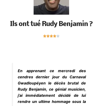
Ils ont tué Rudy Benjamin ?
N





o
t
é
4
s
u
En apprenant ce mercredi des
r
cendres dernier jour du Carnaval
5
Gwadloupéyen le décès brutal de
Rudy Benjamin, ce génial musicien,
j’ai immédiatement décidé de lui
rendre un ultime hommage sous la