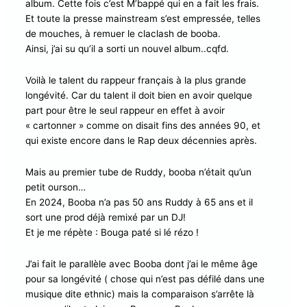
album. Cette fois c’est M’bappé qui en a fait les frais.
Et toute la presse mainstream s’est empressée, telles
de mouches, à remuer le claclash de booba.
Ainsi, j’ai su qu’il a sorti un nouvel album..cqfd.
Voilà le talent du rappeur français à la plus grande
longévité. Car du talent il doit bien en avoir quelque
part pour être le seul rappeur en effet à avoir
« cartonner » comme on disait fins des années 90, et
qui existe encore dans le Rap deux décennies après.
Mais au premier tube de Ruddy, booba n’était qu’un
petit ourson…
En 2024, Booba n’a pas 50 ans Ruddy à 65 ans et il
sort une prod déjà remixé par un DJ!
Et je me répète : Bouga paté si lé rézo !
J’ai fait le parallèle avec Booba dont j’ai le même âge
pour sa longévité ( chose qui n’est pas défilé dans une
musique dite ethnic) mais la comparaison s’arrête là