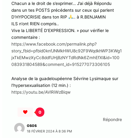
Chacun a le droit de s’exprimer… J’ai déjà Répondu
dans un tes POSTS précédents sur ceux qui parlent
D’HYPOCRISIE dans ton RIP
.. à R.BENJAMIN
ILS n’ont RIEN compris..
Vive la LIBERTÉ D’EXPRESSION. » pour vérifier le
commentaire :
https://www.facebook.com/permalink.php?
story_fbid=pfbid0knfJNMkHWU8c92F9WqdkhWP3KWg1
jxTkEMwzXyCc8ddfUHj8zNYTdRdNk6ZmhEfXl&id=100
083931804589&comment_id=915277073306105
Analyse de la guadeloupéenne Sévrine Lysimaque sur
l’hypersexualisation (12 min.) :
https://youtu.be/AVlRiWzBiqw
0
Répondre
OSOS
18 FÉVRIER 2024 À 8:36 PM