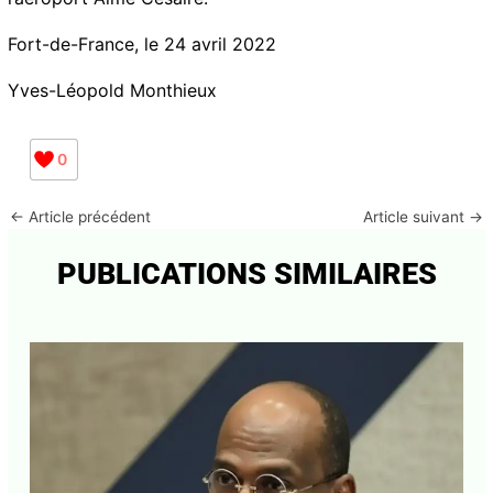
est bouclée et qu’il ne resterait plus à Marine Le Pen,
présidente ou non, qu’à venir remercier ses électeurs
et se faire acclamer à l’aéroport Aimé Césaire.
Fort-de-France, le 24 avril 2022
Yves-Léopold Monthieux
0
←
Article précédent
Article suivant
→
PUBLICATIONS SIMILAIRES