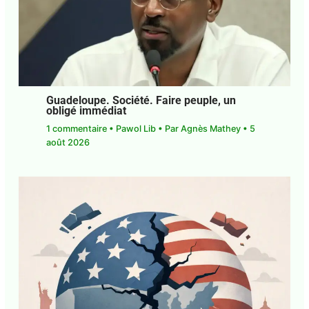
Guadeloupe. Société. Faire peuple, un
obligé immédiat
1 commentaire
•
Pawol Lib
• Par
Agnès Mathey
•
5 août 2026
E-mail*
J'accepte
l'accord de confidentialité