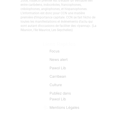
2008, l’objectif premier est d’établir un véritable lien
entre caribéens, indocréoles, francophones,
créolophones, anglophones, et hispanophones.
L’information est donc pour CCN une matière
première d’importance capitale. CCN se fait l’écho de
toutes les manifestations et évènements d'actu qui
sont autant d’occasions de faciliter des «lyannaj». (La
Réunion, l'Ile Maurice, Les Seychelles)
Liens Rapides
Focus
News alert
Pawol Lib
Carribean
Culture
Publiez dans
Pawol Lib
Mentions Légales