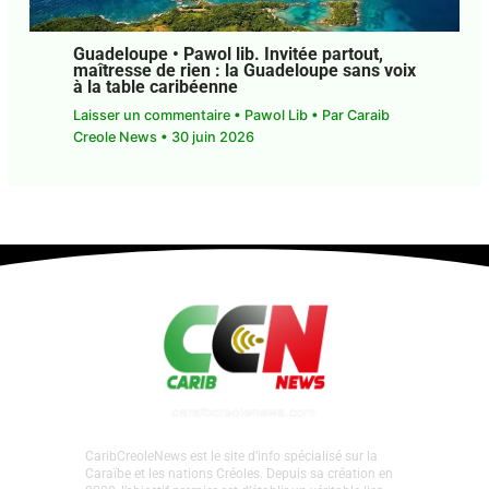
Guadeloupe • Pawol lib. Invitée partout,
maîtresse de rien : la Guadeloupe sans
voix à la table caribéenne
Laisser un commentaire
•
Pawol Lib
• Par
Caraib
Creole News
•
30 juin 2026
CaribCreoleNews est le site d’info spécialisé sur la
Caraïbe et les nations Créoles. Depuis sa création en