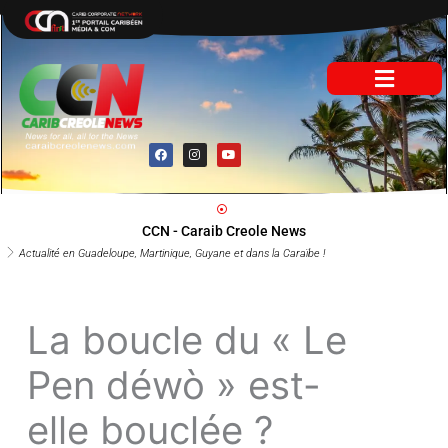
Aller
au
contenu
F
I
Y
a
n
o
c
s
u
e
t
t
b
a
u
o
g
b
o
r
e
CCN - Caraib Creole News
k
a
m
Actualité en Guadeloupe, Martinique, Guyane et dans la Caraïbe !
La boucle du « Le
Pen déwò » est-
elle bouclée ?