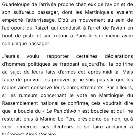
il demanda au directeur de la PAF, qui accepta
volontiers, l’autorisation de passer un coup de fil. Ainsi,
du bureau de ce dernier il put alerter ses amis
syndicalistes de Guadeloupe de l’arrivée proche chez
eux de l’avion et de son sulfureux passager, dont les
Martiniquais avaient empêché l’atterrissage. D’où un
mouvement au sein de l’aéroport du Raizet qui
conduisit à l’arrêt de l’avion en bout de piste et son
retour à Paris le soir même avec son unique passager.
J’aurais voulu rapporter certaines déclarations
d’hommes politiques se frappant aujourd’hui la poitrine
au sujet de leurs faits d’armes cet après-midi-là. Mais
faute de pouvoir les prouver, je ne suis pas sûr que les
radios aient conservé leurs enregistrements. Par
ailleurs, si les rumeurs concernant le vote en
Martinique du Rassemblement national se confirme,
cela voudrait dire que la boucle du «
Le Pen déwò
»