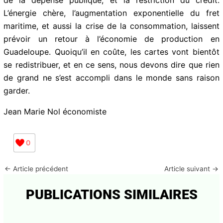
c’est qu’une ère s’achève : celle de la croissance et du
développement des territoires fondée sur la
consommation (elle-même financée par les déficits
publics et l’endettement). De plus en plus notre société
sera assise sur une croissance faible et atone, le
sevrage de la dépense publique, et la restriction du
crédit. L’énergie chère, l’augmentation exponentielle du
fret maritime, et aussi la crise de la consommation,
laissent prévoir un retour à l’économie de production
en Guadeloupe. Quoiqu’il en coûte, les cartes vont
bientôt se redistribuer, et en ce sens, nous devons dire
que rien de grand ne s’est accompli dans le monde
sans raison garder.
Jean Marie Nol économiste
0