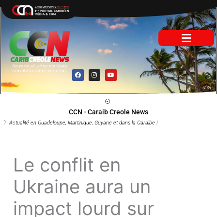
Aller
au
contenu
F
I
Y
a
n
o
c
s
u
e
t
t
b
a
u
o
g
b
o
r
e
CCN - Caraib Creole News
k
a
m
Actualité en Guadeloupe, Martinique, Guyane et dans la Caraïbe !
Le conflit en
Ukraine aura un
impact lourd sur