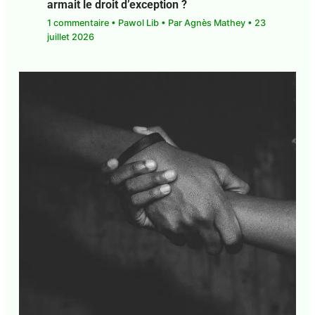
Face aux crises en Guadeloupe, et si on
armait le droit d’exception ?
1 commentaire
•
Pawol Lib
• Par
Agnès Mathey
•
23 juillet 2026