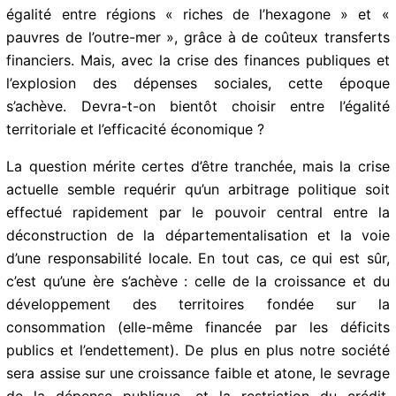
l’économie guadeloupéenne ne pourra pas s’en
remettre facilement, et ce d’autant que toutes les
cartouches de relance budgétaire de l’État et de la
région, ont déjà été utilisées sur le territoire.
Abonnez-vous à la Newsletter pour ne rien
X
manquer !
Par le passé, la France a réussi à maintenir une
certaine égalité entre régions « riches de l’hexagone »
E-mail*
et « pauvres de l’outre-mer », grâce à de coûteux
transferts financiers. Mais, avec la crise des finances
publiques et l’explosion des dépenses sociales, cette
époque s’achève. Devra-t-on bientôt choisir entre
J'accepte
l'accord de confidentialité
l’égalité territoriale et l’efficacité économique ?
La question mérite certes d’être tranchée, mais la crise
actuelle semble requérir qu’un arbitrage politique soit
effectué rapidement par le pouvoir central entre la
déconstruction de la départementalisation et la voie
d’une responsabilité locale. En tout cas, ce qui est sûr,