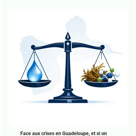
Caraïbe. Politique. Le déclin de l’empire
américain, une crise aussi morale
Laisser un commentaire
•
Pawol Lib
• Par
Agnès
Mathey
•
29 juillet 2026