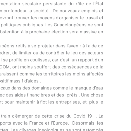
ntation séculaire persistante du rôle de l’État
 en profondeur la société . De nouveaux emplois et
devront trouver les moyens d’organiser le travail et
des politiques publiques. Les Guadeloupéens ne sont
abstention à la prochaine élection sera massive en
éens rétifs à se projeter dans l’avenir à l’aide de
rer, de limiter ou de contrôler le jeu des acteurs
 se profile en coulisses, car c’est un rapport d’un
es DOM, ont moins souffert des conséquences de la
raissent comme les territoires les moins affectés
tif massif d’aides .
lus locaux dans des domaines comme le manque d’eau
avec des aides financières et des prêts . Une chose
t pour maintenir à flot les entreprises, et plus le
 train d’émerger de cette crise du Covid 19 . La
apports avec la France et l’Europe. Désormais, les
ettes. Les clivages idéologiques se sont estompés