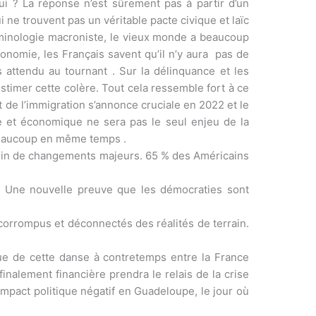
ui ? La réponse n’est sûrement pas à partir d’un
ne trouvent pas un véritable pacte civique et laïc
erminologie macroniste, le vieux monde a beaucoup
onomie, les Français savent qu’il n’y aura pas de
ès attendu au tournant . Sur la délinquance et les
estimer cette colère. Tout cela ressemble fort à ce
t de l’immigration s’annonce cruciale en 2022 et le
e et économique ne sera pas le seul enjeu de la
t beaucoup en même temps .
esoin de changements majeurs. 65 % des Américains
. Une nouvelle preuve que les démocraties sont
corrompus et déconnectés des réalités de terrain.
ique de cette danse à contretemps entre la France
inalement financière prendra le relais de la crise
impact politique négatif en Guadeloupe, le jour où