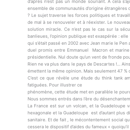
d’après n’est pas un monde souriant. A cela s’a
ensemble de communautés d’origine étrangères qui 
? Le sujet traverse les forces politiques et tra
de mal à se renouveler et à réexister. Le nouvea
solution miracle. Ce n’est pas le cas sur la sécu
banlieues, l’opinion publique est exaspérée : elle
qui s’était passé en 2002 avec Jean marie le Pen a
duel promis entre Emmanuel Macron et marine Le
présidentielle. Nul doute qu’un vent de fronde po
Rien ne va plus dans le pays de Descartes !… Ain
émettent la même opinion. Mais seulement 47 % d
C’est ce que révèle une étude du think tank a
fatiguées. Pour illustrer ce
phénomène, cette étude met en parallèle le pourc
Nous sommes entrés dans l’ère du désenchanteme
La France est sur un volcan, et la Guadeloupe va
hexagonale et la Guadeloupe est d’autant plus dif
sanitaire. Et de fait , le mécontentement social 
cessera le dispositif d’aides du fameux « quoiqu’il