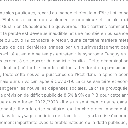
ales publiques, record du monde et c’est loin d’être fini, crise
de l’État sur la scène non seulement économique et sociale, ma
et Gustin en Guadeloupe (le gouverneur dixit certains comment
t la parole est devenue inaudible, et une montée en puissance d
rise du Covid 19 consacre le retour, d’une certaine manière mét
cours de ces dernières années par un surinvestissement de
ponsabilité et en même temps entretenir le syndrome Tanguy 
tardent à se séparer du domicile familial. Cette dénomination 
uation) où tout le monde doit tout attendre du papa-maman Et
, toute cette nouvelle puissance de l’Etat dans la sphère é
rmais sur un volcan appelé Covid-19. La crise sanitaire et écon
t gérer les nouvelles dépenses sociales. La crise provoquée 
a prévision de déficit public de 8,5% à 9% du PIB pour cette an
tique d’austérité en 2022 /2023 : il y a un sentiment d’usure da
onante. Il y a la crise sanitaire, qui touche à des fondement
 dans le paysage quotidien des familles… Il y a la crise économ
ement importante avec la problématique de la dette publique, et