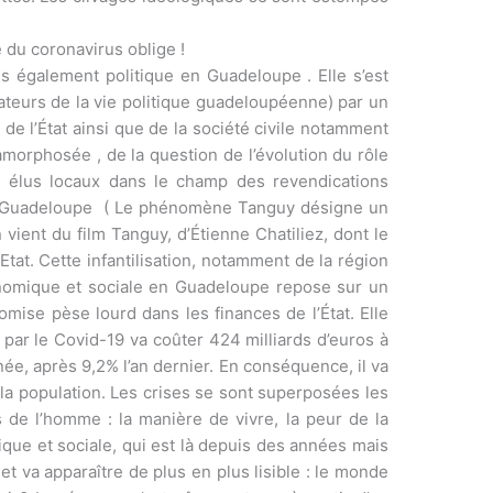
 du coronavirus oblige !
is également politique en Guadeloupe . Elle s’est
ateurs de la vie politique guadeloupéenne) par un
e l’État ainsi que de la société civile notamment
amorphosée , de la question de l’évolution du rôle
s élus locaux dans le champ des revendications
en Guadeloupe ( Le phénomène Tanguy désigne un
vient du film Tanguy, d’Étienne Chatiliez, dont le
at. Cette infantilisation, notamment de la région
conomique et sociale en Guadeloupe repose sur un
omise pèse lourd dans les finances de l’État. Elle
par le Covid-19 va coûter 424 milliards d’euros à
née, après 9,2% l’an dernier. En conséquence, il va
ns la population. Les crises se sont superposées les
s de l’homme : la manière de vivre, la peur de la
ique et sociale, qui est là depuis des années mais
 va apparaître de plus en plus lisible : le monde