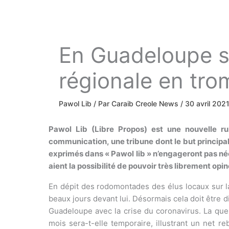
En Guadeloupe se
régionale en trom
Pawol Lib
/ Par
Caraib Creole News
/
30 avril 202
Pawol Lib (Libre Propos) est une nouvelle r
communication, une tribune dont le but principal
exprimés dans « Pawol Iib » n’engageront pas néce
aient la possibilité de pouvoir très librement opi
En dépit des rodomontades des élus locaux sur la 
beaux jours devant lui. Désormais cela doit être dit
Guadeloupe avec la crise du coronavirus. La ques
mois sera-t-elle temporaire, illustrant un net r