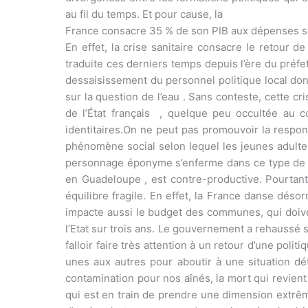
au fil du temps. Et pour cause, la
France consacre 35 % de son PIB aux dépenses soci
En effet, la crise sanitaire consacre le retour 
traduite ces derniers temps depuis l’ère du préf
dessaisissement du personnel politique local don
sur la question de l’eau . Sans conteste, cette c
de l’État français , quelque peu occultée au 
identitaires.On ne peut pas promouvoir la res
phénomène social selon lequel les jeunes adultes 
personnage éponyme s’enferme dans ce type de sit
en Guadeloupe , est contre-productive. Pourtant
équilibre fragile. En effet, la France danse déso
impacte aussi le budget des communes, qui doiven
l’Etat sur trois ans. Le gouvernement a rehaussé s
falloir faire très attention à un retour d’une poli
unes aux autres pour aboutir à une situation dét
contamination pour nos aînés, la mort qui revient
qui est en train de prendre une dimension extrêm