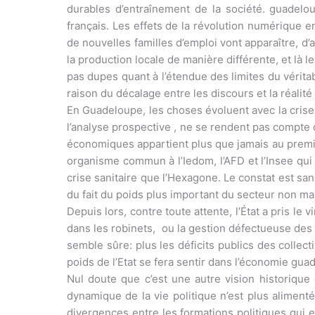
durables d’entraînement de la société. guadelo
français. Les effets de la révolution numérique e
de nouvelles familles d’emploi vont apparaître, d’a
la production locale de manière différente, et là 
pas dupes quant à l’étendue des limites du vérita
raison du décalage entre les discours et la réalité 
En Guadeloupe, les choses évoluent avec la crise d
l’analyse prospective , ne se rendent pas compte 
économiques appartient plus que jamais au premier 
organisme commun à l’Iedom, l’AFD et l’Insee qui
crise sanitaire que l’Hexagone. Le constat est s
du fait du poids plus important du secteur non ma
Depuis lors, contre toute attente, l’État a pris 
dans les robinets, ou la gestion défectueuse des c
semble sûre: plus les déficits publics des collect
poids de l’Etat se fera sentir dans l’économie gu
Nul doute que c’est une autre vision historique
dynamique de la vie politique n’est plus alimenté
divergences entre les formations politiques qui 