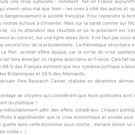
joute une crise culturelle : comment fait-on France aujourd’h
vivent –plus mal que bien – les unes à côté des autres et qui 
vaille dangereusement la société française. Pour reprendre la t
u monde échoue à s’inventer. Mais sur la santé comme sur l’éc
rité, où ils attendent des résultats et où le président est tr
 veut du concret, sur une ligne assez dure. Il ne faut pas sous-
u second tour de la présidentielle . La thématique sécuritaire e
 Pen promet d’être épique, car la sortie de crise sanitair
urrait faire émerger un régime autoritaire en France. Cela fai
si 68 % des Français estiment que leur système politique a b
es Britanniques et 39 % des Allemands.
méricain Pew Research Center, réalisée en décembre dernier
entage de citoyens qui considèrent que leurs politiciens sont 
nt du politique !
 inéluctablement pâtir des effets collatéraux. L’impact polit
ficile à appréhender que la crise économique et sociale puis f
qui guette dans cette économie sous cloche , menace d’avoir un 
 en coûte » !