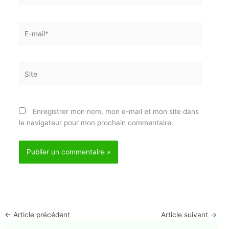
E-
E-mail*
mail*
Site
J'accepte
l'accord de confidentialité
Enregistrer mon nom, mon e-mail et mon site dans
le navigateur pour mon prochain commentaire.
←
Article précédent
Article suivant
→