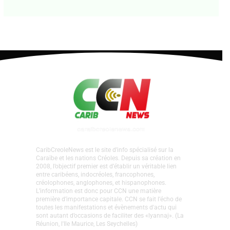
CaribCreoleNews est le site d’info spécialisé sur la
Caraïbe et les nations Créoles. Depuis sa création en
2008, l’objectif premier est d’établir un véritable lien
entre caribéens, indocréoles, francophones,
créolophones, anglophones, et hispanophones.
L’information est donc pour CCN une matière
première d’importance capitale. CCN se fait l’écho de
toutes les manifestations et évènements d'actu qui
sont autant d’occasions de faciliter des «lyannaj». (La
Réunion, l'Ile Maurice, Les Seychelles)