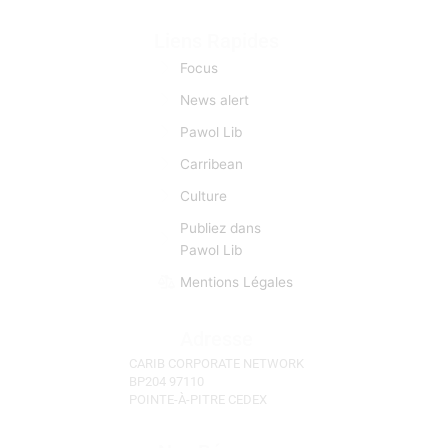
Liens Rapides
Focus
News alert
Pawol Lib
Carribean
Culture
Publiez dans
Pawol Lib
Mentions Légales
Adresse
CARIB CORPORATE NETWORK
BP204 97110
POINTE-À-PITRE CEDEX