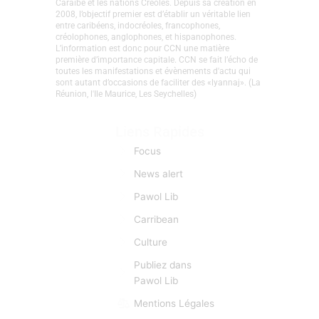
Caraïbe et les nations Créoles. Depuis sa création en
2008, l’objectif premier est d’établir un véritable lien
entre caribéens, indocréoles, francophones,
créolophones, anglophones, et hispanophones.
L’information est donc pour CCN une matière
première d’importance capitale. CCN se fait l’écho de
toutes les manifestations et évènements d'actu qui
sont autant d’occasions de faciliter des «lyannaj». (La
Réunion, l'Ile Maurice, Les Seychelles)
Liens Rapides
Focus
News alert
Pawol Lib
Carribean
Culture
Publiez dans
Pawol Lib
Mentions Légales