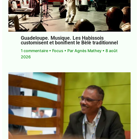
Guadeloupe. Musique. Les Habissois
customisent et bonifient le Bèlè
traditionnel
1 commentaire
•
Focus
• Par
Agnès Mathey
•
8
août 2026