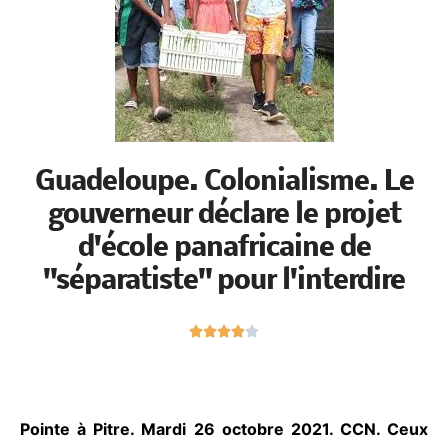
Guadeloupe. Colonialisme. Le
gouverneur déclare le projet
d'école panafricaine de
"séparatiste" pour l'interdire
N





o
t
é
4
Pointe à Pitre. Mardi 26 octobre 2021. CCN. Ceux
s