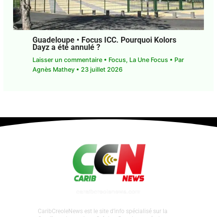
Guadeloupe • Focus ICC. Pourquoi Kolors
Dayz a été annulé ?
Laisser un commentaire
•
Focus
,
La Une Focus
•
Par
Agnès Mathey
•
23 juillet 2026
CaribCreoleNews est le site d’info spécialisé sur la