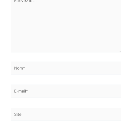
obligatoires sont indiqués avec
*
Écrivez
Abonnez-vous à la Newsletter pour ne rien
X
ici…
manquer !
E-mail*
J'accepte
l'accord de confidentialité
Nom*
E-
mail*
Site