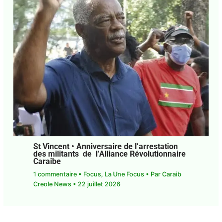
Dayz a été annulé ?
Laisser un commentaire
•
Focus
,
La Une Focus
•
Par
Agnès Mathey
•
23 juillet 2026