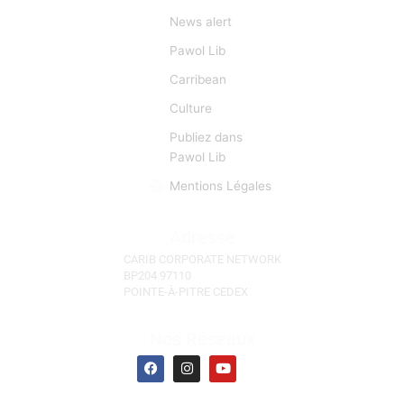
créolophones, anglophones, et hispanophones.
L’information est donc pour CCN une matière
première d’importance capitale. CCN se fait l’écho de
toutes les manifestations et évènements d'actu qui
sont autant d’occasions de faciliter des «lyannaj». (La
Réunion, l'Ile Maurice, Les Seychelles)
Liens Rapides
Focus
News alert
Pawol Lib
Carribean
Culture
Publiez dans
Pawol Lib
Mentions Légales
Adresse