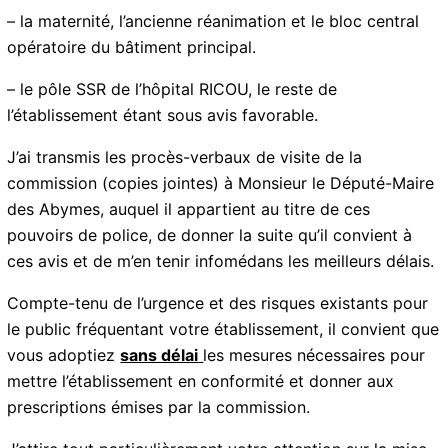
(immeubles de grande hauteur) à procédé à la visite
périodique du CHU le jeudi 16 juillet 2015.
L’analysedes rapports techniques relatifs à la
conformité des installations aux normes en vigueur et
les manquements aux règles . de sécurité constatés
sur place ont conduit la commission à émettre des
avis défavorables à la poursuite de l’exploitation pour :
– la maternité, l’ancienne réanimation et le bloc central
opératoire du bâtiment principal.
– le pôle SSR de l’hôpital RICOU, le reste de
l’établissement étant sous avis favorable.
J’ai transmis les procès-verbaux de visite de la
commission (copies jointes) à Monsieur le Député-
Maire des Abymes, auquel il appartient au titre de ces
pouvoirs de police, de donner la suite qu’il convient à