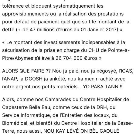
présenté au Conseil de Surveillance du Vendredi 10
Mars 2017 :
« Ils posent les vraies questions , mais nous n’avons
pas les bonnes réponses »
« Les fournisseurs, dont la situation financière s’est
dégradée au fil des années, ont relevé leur seuil de
tolérance et bloquent systématiquement les
approvisionnements ou la réalisation des prestations
pour défaut de paiement quel que soit le montant de
la dette (+ de 47 millions d’euros au 01 Janvier 2017) »
« Le montant des investissements indispensables à la
sécurisation de la prise en charge du CHU de Pointe-
à-Pitre/Abymes s’élève à 26 704 000 €uros »
ALORS QUE FAIRE ?? Nou ja palé, nou ja négosyé,
l’IGAS, l’ANAP, la DGOSH ja ankété, nou ka menm achté