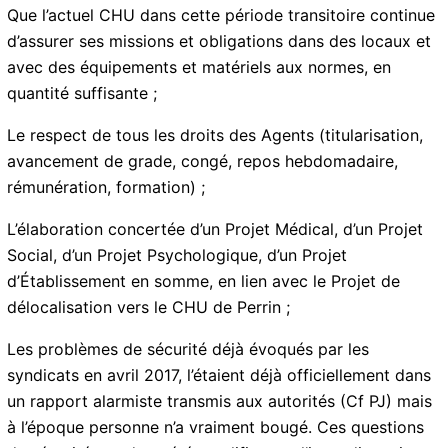
conditions de travail que nous vivons aujourd’hui ne
soient plus la règle ;
Que les réorganisations administrativo-financières de
la Santé, décrétées par l’État (GHT – CHU de la
Caraïbe…) ne se substituent au Projet de Santé
Publique conforme aux attentes de la Population et au
contexte socio-économique de la Guadeloupe ;
Que l’actuel CHU dans cette période transitoire
continue d’assurer ses missions et obligations dans
des locaux et avec des équipements et matériels aux
normes, en quantité suffisante ;
Le respect de tous les droits des Agents (titularisation,
avancement de grade, congé, repos hebdomadaire,
rémunération, formation) ;
L’élaboration concertée d’un Projet Médical, d’un Projet