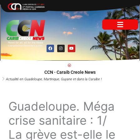
Aller
au
contenu
F
I
Y
a
n
o
c
s
u
e
t
t
b
a
u
o
g
b
o
r
e
CCN - Caraib Creole News
k
a
m
Actualité en Guadeloupe, Martinique, Guyane et dans la Caraïbe !
Guadeloupe.
Méga crise
sanitaire : 1/ La