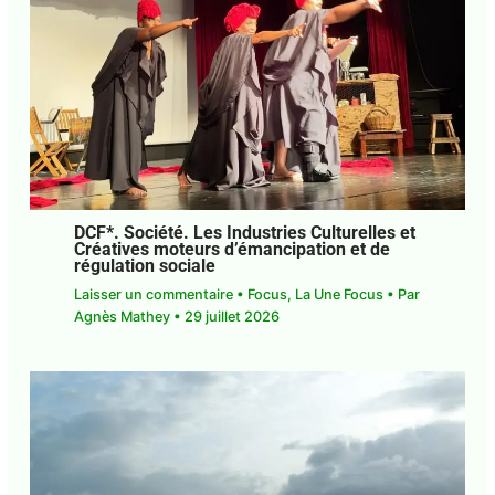
Guadeloupe. Justice. Rodrigue Solitude
peut enfin respirer
Laisser un commentaire
•
Focus
• Par
Agnès
Mathey
•
3 août 2026
DCF*. Société. Les Industries Culturelles