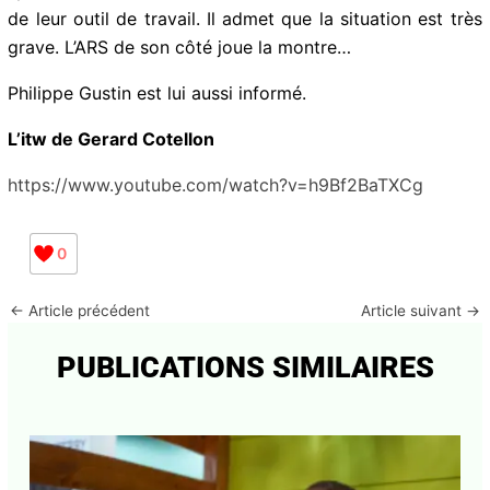
ainsi que le service départemental d’incendie et de
secours) restent à votre disposition pour vous
apporter toutes informations complémentaires.
C’est pour mettre la pression sur Gérard Cotellon, et
au travers de lui, sur l’ARS que les syndicats ont décidé
de marquer le coup a parti de ce mardi.
Gerard Cotellon que CCN a rencontré ; nous a confié
que la porte des négociations n’était pas fermée, que
les syndicats étaient bien informés de la situation
réelle d de leur outil de travail. Il admet que la situation
est très grave. L’ARS de son côté joue la montre…
Philippe Gustin est lui aussi informé.
L’itw de Gerard Cotellon
https://www.youtube.com/watch?v=h9Bf2BaTXCg