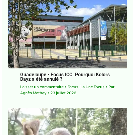
Guadeloupe. Santé mentale. Pourquoi
autant de personnes souffrent de
difficultés psychiques ?
4 commentaires
•
Focus
,
La Une Focus
• Par
Agnès Mathey
•
29 juillet 2026
Guadeloupe • Focus ICC. Pourquoi Kolors