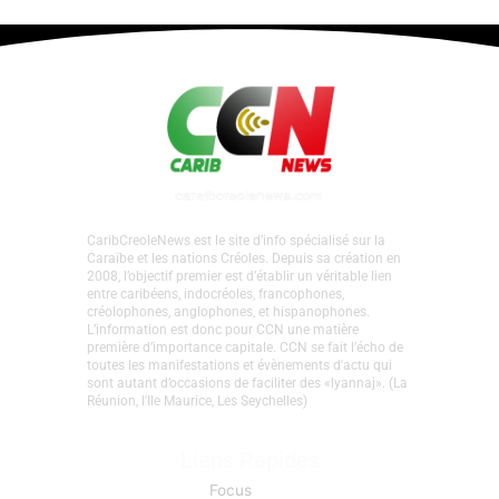
St Vincent • Anniversaire de l’arrestation
des militants de l’Alliance
Révolutionnaire Caraibe
1 commentaire
•
Focus
,
La Une Focus
• Par
Caraib
Creole News
•
22 juillet 2026
CaribCreoleNews est le site d’info spécialisé sur la
Caraïbe et les nations Créoles. Depuis sa création en
2008, l’objectif premier est d’établir un véritable lien
entre caribéens, indocréoles, francophones,