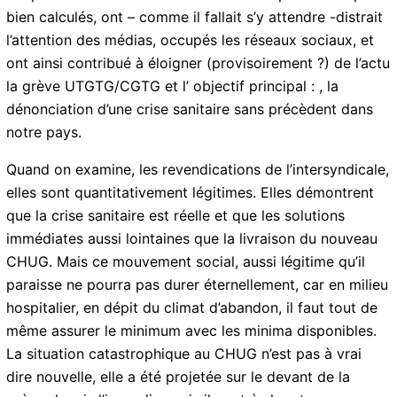
peu plus tard, il a remis un peu de pression, à la fois
sur l’État colonial et sur Jacques Bangou. Contraignant
ce dernier à démissionner en plein weekend end. Avant
le couperet de-là révocation. Tous ces coups
médiatiques bien calculés, ont – comme il fallait s’y
attendre -distrait l’attention des médias, occupés les
réseaux sociaux, et ont ainsi contribué à éloigner
(provisoirement ?) de l’actu la grève UTGTG/CGTG et l’
objectif principal : , la dénonciation d’une crise
sanitaire sans précèdent dans notre pays.
Quand on examine, les revendications de
l’intersyndicale, elles sont quantitativement légitimes.
Elles démontrent que la crise sanitaire est réelle et que
les solutions immédiates aussi lointaines que la
livraison du nouveau CHUG. Mais ce mouvement
social, aussi légitime qu’il paraisse ne pourra pas durer
éternellement, car en milieu hospitalier, en dépit du