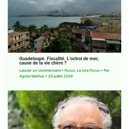
et Créatives moteurs d’émancipation et
de régulation sociale
Laisser un commentaire
•
Focus
,
La Une Focus
•
Par
Agnès Mathey
•
29 juillet 2026
Guadeloupe. Fiscalité. L’octroi de mer,
cause de la vie chère ?