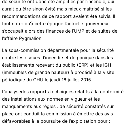
Social, d’un Projet Psychologique, d’un Projet
d’Établissement en somme, en lien avec le Projet de
délocalisation vers le CHU de Perrin ;
Les problèmes de sécurité déjà évoqués par les
syndicats en avril 2017, l’étaient déjà officiellement
dans un rapport alarmiste transmis aux autorités (Cf
Abonnez-vous à la Newsletter pour ne rien
X
PJ) mais à l’époque personne n’a vraiment bougé. Ces
manquer !
questions de sécurité ont donc été amplifies par
l’incendie, qui aurait pu être sinon évité mais mieux
E-mail*
maitrisé si les recommandations de ce rapport avaient
été suivis. Il faut noter qu’à cette époque l’actuelle
gouverneur s’occupait alors des finances de l’UMP et
de suites de l’affaire Pygmalion.
J'accepte
l'accord de confidentialité
La sous-commission départmentale pour la sécurité
contre les risques d’incendie et de panique dans les
établissements recevant du public (ERP) et les IGH