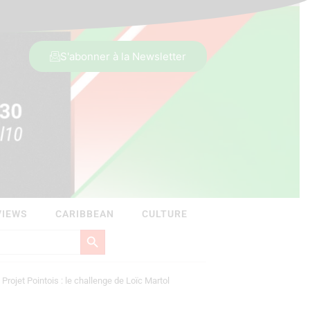
S'abonner à la Newsletter
VIEWS
CARIBBEAN
CULTURE
Search Button
rojet Pointois : le challenge de Loïc Martol