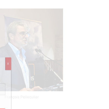
X
François Pelleculier