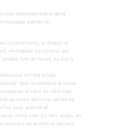
Soukai (démissionnaire de la
ombreuses alertes et
n des commerçants, a dressé un
nc vérifiables. Le constat est
 années font et feront du mal à
 décisions ont été prises.
comptes” que revendique le maire
courageuse ni celui de réformes
Pitre au cours des cinq dernières,
’hui avec gravité et
verse notre ville. En tant qu’élu, en
 un moment où le silence devient