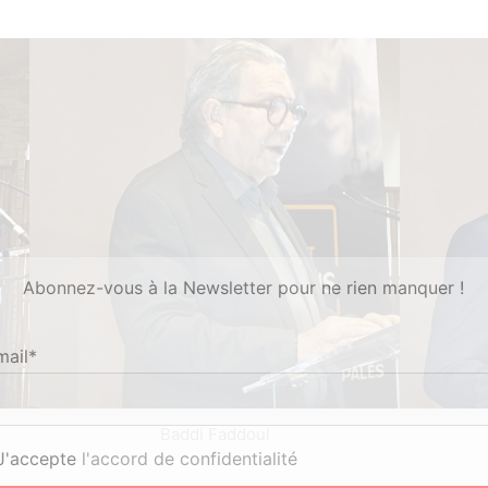
Abonnez-vous à la Newsletter pour ne rien manquer !
mail*
Baddi Faddoul
'accepte
l'accord de confidentialité