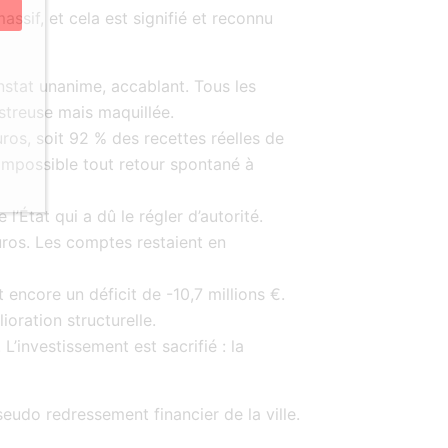
ssif, et cela est signifié et reconnu
stat unanime, accablant. Tous les
streuse mais maquillée.
uros, soit 92 % des recettes réelles de
 impossible tout retour spontané à
l’État qui a dû le régler d’autorité.
euros. Les comptes restaient en
encore un déficit de -10,7 millions €.
oration structurelle.
L’investissement est sacrifié : la
seudo redressement financier de la ville.