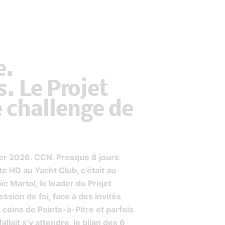
e.
. Le Projet
e challenge de
ier 2026. CCN. Presque 8 jours
te HD au Yacht Club, c’était au
c Martol, le leader du Projet
ession de foi, face à des invités
 coins de Pointe-à-Pitre et parfois
llait s’y attendre, le bilan des 6