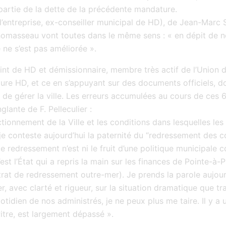
partie de la dette de la précédente mandature.
’entreprise, ex-conseiller municipal de HD), de Jean-Marc 
omasseau vont toutes dans le même sens : « en dépit de n
e ne s’est pas améliorée ».
adjoint de HD et démissionnaire, membre très actif de l’Unio
ture HD, et ce en s’appuyant sur des documents officiels, do
de gérer la ville. Les erreurs accumulées au cours de ces 6
glante de F. Pelleculier :
nctionnement de la Ville et les conditions dans lesquelles les
e conteste aujourd’hui la paternité du “redressement des 
e redressement n’est ni le fruit d’une politique municipale 
C’est l’État qui a repris la main sur les finances de Pointe-à-
at de redressement outre-mer). Je prends la parole aujourd
r, avec clarté et rigueur, sur la situation dramatique que tra
otidien de nos administrés, je ne peux plus me taire. Il y a
itre, est largement dépassé ».