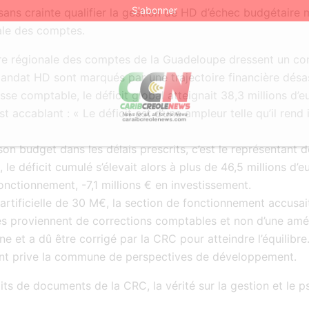
ns crainte qualifier la gestion de HD d’échec budgétaire ma
ale des comptes.
bre régionale des comptes de la Guadeloupe dressent un con
ndat HD sont marqués par une trajectoire financière désa
se comptable, le déficit global atteignait 38,3 millions d’e
accablant : « Le déficit est d’une ampleur telle qu’il rend
son budget dans les délais prescrits, c’est le représentant de 
e déficit cumulé s’élevait alors à plus de 46,5 millions d’
fonctionnement, -7,1 millions € en investissement.
rtificielle de 30 M€, la section de fonctionnement accusait 
s proviennent de corrections comptables et non d’une améli
ne et a dû être corrigé par la CRC pour atteindre l’équilibre. 
nt prive la commune de perspectives de développement.
its de documents de la CRC, la vérité sur la gestion et le p