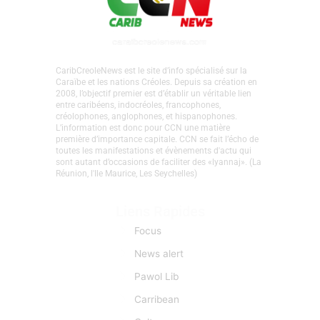
CaribCreoleNews est le site d’info spécialisé sur la
Caraïbe et les nations Créoles. Depuis sa création en
2008, l’objectif premier est d’établir un véritable lien
entre caribéens, indocréoles, francophones,
créolophones, anglophones, et hispanophones.
L’information est donc pour CCN une matière
première d’importance capitale. CCN se fait l’écho de
toutes les manifestations et évènements d'actu qui
sont autant d’occasions de faciliter des «lyannaj». (La
Réunion, l'Ile Maurice, Les Seychelles)
Liens Rapides
Focus
News alert
Pawol Lib
Carribean