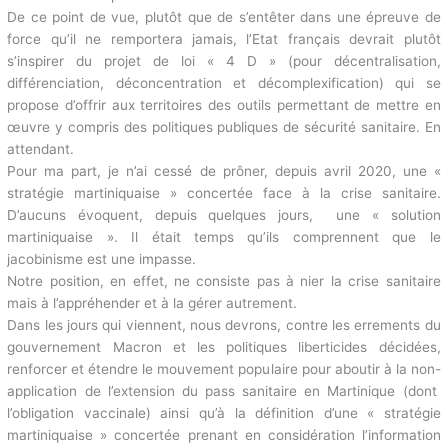
crise sanitaire, avec, en arrière-plan, l’expérience d’un
empoisonnement d’Etat au chlordécone de plusieurs décennies.
De ce point de vue, plutôt que de s’entêter dans une épreuve de
force qu’il ne remportera jamais, l’Etat français devrait plutôt
s’inspirer du projet de loi « 4 D » (pour décentralisation,
différenciation, déconcentration et décomplexification) qui se
propose d’offrir aux territoires des outils permettant de mettre en
œuvre y compris des politiques publiques de sécurité sanitaire.
En attendant.
Pour ma part, je n’ai cessé de prôner, depuis avril 2020, une «
stratégie martiniquaise » concertée face à la crise sanitaire.
D’aucuns évoquent, depuis quelques jours, une « solution
martiniquaise ». Il était temps qu’ils comprennent que le
jacobinisme est une impasse.
Notre position, en effet, ne consiste pas à nier la crise sanitaire
mais à l’appréhender et à la gérer autrement.
Dans les jours qui viennent, nous devrons, contre les errements
du gouvernement Macron et les politiques liberticides décidées,
renforcer et étendre le mouvement populaire pour aboutir à la
non-application de l’extension du pass sanitaire en Martinique