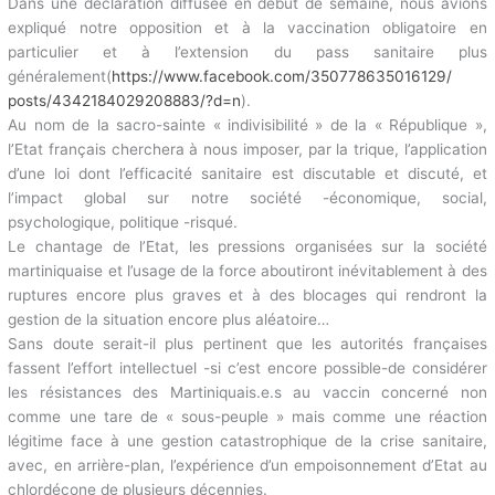
voté le projet de loi sanitaire qui institue la vaccination
obligatoire pour les soignant.e.s et l’extension du pass sanitaire.
Dans une déclaration diffusée en début de semaine, nous avions
expliqué notre opposition et à la vaccination obligatoire en
particulier et à l’extension du pass sanitaire plus
généralement(
https://www.
facebook.com/350778635016129/
posts/4342184029208883/?d=n
).
Au nom de la sacro-sainte « indivisibilité » de la « République »,
l’Etat français cherchera à nous imposer, par la trique,
l’application d’une loi dont l’efficacité sanitaire est discutable et
discuté, et l’impact global sur notre société -économique, social,
psychologique, politique -risqué.
Le chantage de l’Etat, les pressions organisées sur la société
martiniquaise et l’usage de la force aboutiront inévitablement à
des ruptures encore plus graves et à des blocages qui rendront
la gestion de la situation encore plus aléatoire…
Sans doute serait-il plus pertinent que les autorités françaises
fassent l’effort intellectuel -si c’est encore possible-de
considérer les résistances des Martiniquais.e.s au vaccin
concerné non comme une tare de « sous-peuple » mais comme
une réaction légitime face à une gestion catastrophique de la