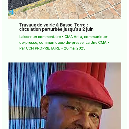
Travaux de voirie à Basse-Terre :
circulation perturbée jusqu’au 2 juin
Laisser un commentaire
•
CMA Actu
,
communique-de-presse
,
communiques-de-
presse
,
La Une CMA
• Par
CCN PROPRIÉTAIRE
•
20 mai 2025
E-mail*
J'accepte
l'accord de confidentialité