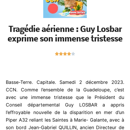
Tragédie aérienne : Guy Losbar
exprime son immense
tristesse
N





o
t
é
4
Basse-Terre. Capitale. Samedi 2 décembre 2023.
s
CCN.
Comme l’ensemble de la Guadeloupe, c’est
u
avec une immense tristesse que le Président du
r
Conseil départemental Guy LOSBAR a appris
5
l’effroyable nouvelle de la disparition en mer d’un
Piper A32 reliant les Saintes à Marie- Galante, avec