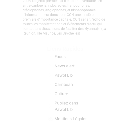
CaribCreoleNews est le site d’info spécialisé sur la
Caraïbe et les nations Créoles. Depuis sa création en
2008, l’objectif premier est d’établir un véritable lien
entre caribéens, indocréoles, francophones,
créolophones, anglophones, et hispanophones.
L’information est donc pour CCN une matière
première d’importance capitale. CCN se fait l’écho de
toutes les manifestations et évènements d'actu qui
sont autant d’occasions de faciliter des «lyannaj». (La
Réunion, l'Ile Maurice, Les Seychelles)
Liens Rapides
Focus
News alert
Pawol Lib
Carribean
Culture
Publiez dans
Pawol Lib