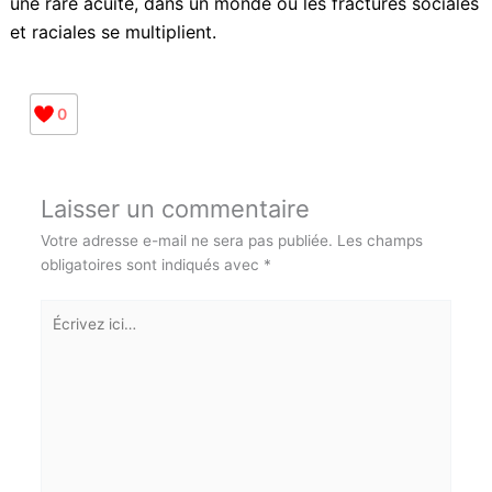
Au-delà d’une mise en scène soignée et d’une
photographie qui sublime chaque plan, Fanon est
avant tout une immersion dans une pensée en
mouvement, une force d’engagement qui dépasse les
frontières ethniques ou religieuses pour nous ramener
à l’essentiel : notre humanité.
Jean-Claude Barny, avec cette œuvre, atteint la
maîtrise absolue de son art. Un film qui résonne
aujourd’hui avec une rare acuité, dans un monde où
les fractures sociales et raciales se multiplient.
0