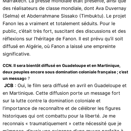
faut dire les choses. On nous a assez minimisés pour
nous disqualifier.
CCN. Le film a déjà été présenté au Maghreb, comment a-t-il
été accueilli ? Sera-t-il diffusé en Algérie ?
JCB
: Le film a été bien accueilli au Festival de
Marrakech. La presse mondiale était présente, ainsi
que des réalisateurs de classe mondiale, dont Ava
Duvernay (Selma) et Abderrahmane Sissako
(Timbuktu). Le projet Fanon les a vraiment et
totalement séduits. Pour le public, c’était très fort,
suscitant des discussions et des réflexions sur
l’héritage de Fanon. Il est prévu qu’il soit diffusé en
Algérie, où Fanon a laissé une empreinte significative.
CCN. Il sera bientôt diffusé en Guadeloupe et en Martinique,
deux peuples encore sous domination coloniale française ;
c’est un messag
e ?