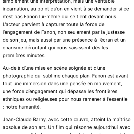
tortures infligées aux résistants algériens. En un
instant, tout est dit. Ce geste d’une force symbolique
inouïe, qui exprime avec clarté l’une des idées
maîtresses de Fanon : l’aliénation n’est pas l’apanage
du colonisé, mais aussi du colon, tous deux pris dans
une mécanique implacable qui aliène leurs âmes et les
broie. Une réflexion qui irrigue tout le film.
Alexandre Bouyer, dans le rôle de Frantz Fanon, livre
une performance d’une intensité rare. Ce n’est pas
simplement une interprétation, mais une véritable
incarnation, au point qu’on en vient à se demander si
ce n’est pas Fanon lui-même qui se tient devant nous.
L’acteur parvient à capturer toute la force de
l’engagement de Fanon, non seulement par la justesse
de son jeu, mais aussi par une présence à l’écran et un
charisme déroutant qui nous saisissent dès les
premières minutes.