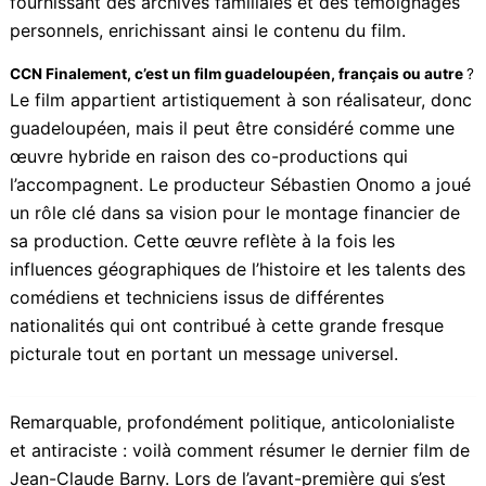
que des locataires. Il n’y a aucun droit de chasser ou
de capitaliser des richesses d’une population dans un
objectif d’asservissement systémique.
CCN. Les parents de Fanon ont aidé à la réalisation ?
JCB
: Les parents de Fanon ont apporté leur soutien
en fournissant des archives familiales et des
témoignages personnels, enrichissant ainsi le contenu
du film.
CCN Finalement, c’est un film guadeloupéen, français ou
autre
?
Le film appartient artistiquement à son réalisateur,
donc guadeloupéen, mais il peut être considéré
comme une œuvre hybride en raison des co-
productions qui l’accompagnent. Le producteur
Sébastien Onomo a joué un rôle clé dans sa vision
pour le montage financier de sa production. Cette