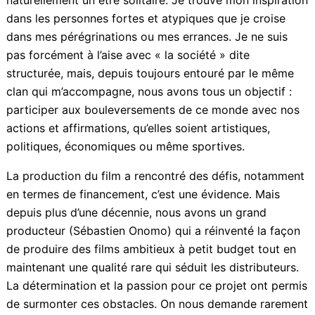
méthode de travail. Chaque jour est une avancée pour
mes convictions et ma profession. Ce n’est pas un
sacrifice, j’y trouve une satisfaction qui n’a aucune
concurrence et surtout que personne ne peut m’en
raisonner… Je suis naturellement un être solitaire. Je
trouve mon inspiration dans les personnes fortes et
atypiques que je croise dans mes pérégrinations ou
mes errances. Je ne suis pas forcément à l’aise avec «
la société » dite structurée, mais, depuis toujours
entouré par le même clan qui m’accompagne, nous
avons tous un objectif : participer aux
bouleversements de ce monde avec nos actions et
affirmations, qu’elles soient artistiques, politiques,
économiques ou même sportives.
La production du film a rencontré des défis,
notamment en termes de financement, c’est une
évidence. Mais depuis plus d’une décennie, nous