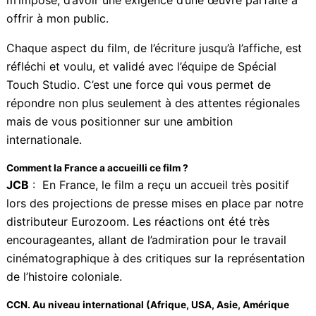
JCB
: Oui, le film sera diffusé en avril en Guadeloupe
et en Martinique. Cette diffusion porte un message
fort sur la lutte contre la domination coloniale et
l’importance de reconnaître et de célébrer les figures
historiques qui ont combattu pour la liberté. Je me
reconnais « traumatiquement » cette nécessité que je
m’impose, d’avoir une exigence d’une œuvre parfaite à
offrir à mon public.
Abonnez-vous à la Newsletter pour ne rien
X
manquer !
Chaque aspect du film, de l’écriture jusqu’à l’affiche,
est réfléchi et voulu, et validé avec l’équipe de Spécial
E-mail*
Touch Studio. C’est une force qui vous permet de
répondre non plus seulement à des attentes
régionales mais de vous positionner sur une ambition
internationale.
J'accepte
l'accord de confidentialité
Comment la France a accueilli ce film ?
JCB
: En France, le film a reçu un accueil très positif
lors des projections de presse mises en place par