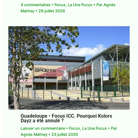
Guadeloupe. Santé mentale. Pourquoi
autant de personnes souffrent de
difficultés psychiques ?
4 commentaires
•
Focus
,
La Une Focus
• Par
Agnès Mathey
•
29 juillet 2026