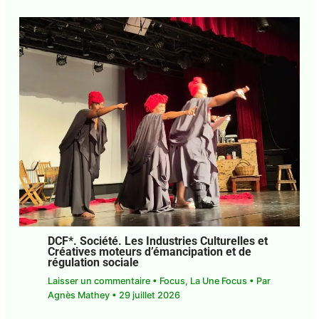
Guadeloupe. Justice. Rodrigue Solitude
peut enfin respirer
Laisser un commentaire
•
Focus
• Par
Agnès
Mathey
•
3 août 2026