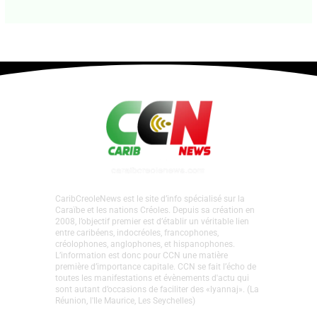
Guadeloupe • Focus ICC. Pourquoi Kolors
Dayz a été annulé ?
Laisser un commentaire
•
Focus
,
La Une Focus
•
Par
Agnès Mathey
•
23 juillet 2026