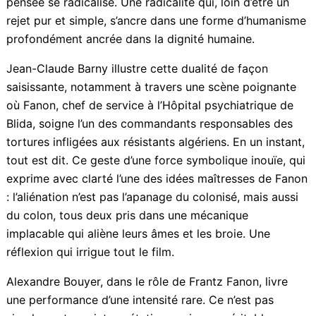
restituer la pensée de Frantz Fanon, dans toute sa
complexité. Non pas par des flashbacks classiques,
mais à travers des dialogues ciselés, qui dévoilent la
construction de sa réflexion, principalement façonnée
en Martinique, l’île natale de Fanon. Là, il observe avec
amertume que son peuple, « malgré toutes les
humiliations », semble vouloir rester « encore français
». Mais c’est au contact de la déshumanisation
systémique en Algérie, lors de la guerre
d’indépendance, que sa pensée se radicalise. Une
radicalité qui, loin d’être un rejet pur et simple, s’ancre
dans une forme d’humanisme profondément ancrée
dans la dignité humaine.
Jean-Claude Barny illustre cette dualité de façon
saisissante, notamment à travers une scène poignante
où Fanon, chef de service à l’Hôpital psychiatrique de
Blida, soigne l’un des commandants responsables des