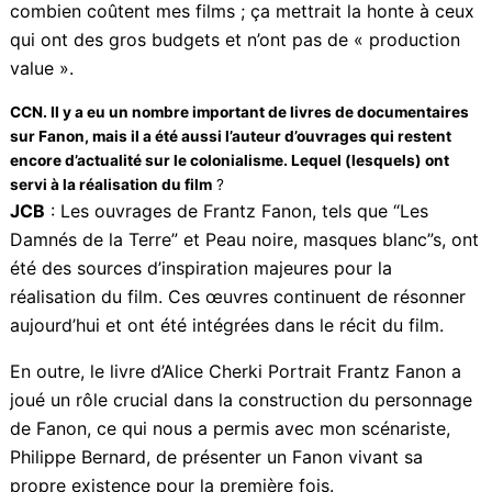
avons un grand producteur (Sébastien Onomo) qui a
réinventé la façon de produire des films ambitieux à
petit budget tout en maintenant une qualité rare qui
séduit les distributeurs. La détermination et la passion
pour ce projet ont permis de surmonter ces obstacles.
On nous demande rarement combien coûtent mes
films ; ça mettrait la honte à ceux qui ont des gros
budgets et n’ont pas de « production value ».
CCN. Il y a eu un nombre important de livres de
documentaires sur Fanon, mais il a été aussi l’auteur
d’ouvrages qui restent encore d’actualité sur le colonialisme.
Lequel (lesquels) ont servi à la réalisation du film
?
JCB
: Les ouvrages de Frantz Fanon, tels que “Les
Damnés de la Terre” et Peau noire, masques blanc”s,
ont été des sources d’inspiration majeures pour la
réalisation du film. Ces œuvres continuent de
résonner aujourd’hui et ont été intégrées dans le récit