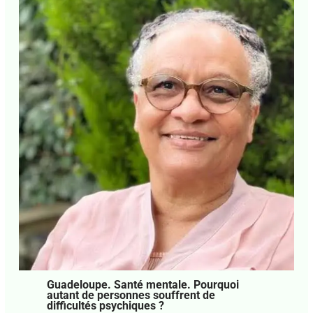
Guadeloupe. Fiscalité. L’octroi de mer,
cause de la vie chère ?
Laisser un commentaire
•
Focus
,
La Une Focus
•
Par
Agnès Mathey
•
29 juillet 2026