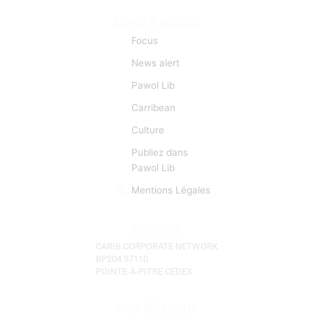
CaribCreoleNews est le site d’info spécialisé sur la
Caraïbe et les nations Créoles. Depuis sa création en
2008, l’objectif premier est d’établir un véritable lien
entre caribéens, indocréoles, francophones,
créolophones, anglophones, et hispanophones.
L’information est donc pour CCN une matière
première d’importance capitale. CCN se fait l’écho de
toutes les manifestations et évènements d'actu qui
sont autant d’occasions de faciliter des «lyannaj». (La
Réunion, l'Ile Maurice, Les Seychelles)
Liens Rapides
Focus
News alert
Pawol Lib
Carribean
Culture
Publiez dans
Pawol Lib