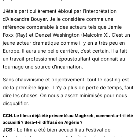
du film.
En outre, le livre d’Alice Cherki Portrait Frantz Fanon a
joué un rôle crucial dans la construction du
personnage de Fanon, ce qui nous a permis avec mon
scénariste, Philippe Bernard, de présenter un Fanon
vivant sa propre existence pour la première fois.
J’étais particulièrement ébloui par l’interprétation
d’Alexandre Bouyer. Je le considère comme une
référence comparable à des acteurs tels que Jamie
Foxx (Ray) et Denzel Washington (Malcolm X). C’est
un jeune acteur dramatique comme il y en a très peu
en Europe. Il aura une belle carrière, c’est certain. Il a
fait un travail professionnel époustouflant qui donnait
au tournage une source d’incarnation.
Sans chauvinisme et objectivement, tout le casting est
de la première ligue. Il n’y a plus de perte de temps,