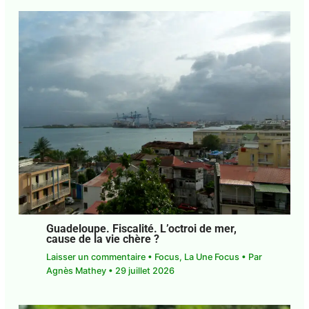
DCF*. Société. Les Industries Culturelles
et Créatives moteurs d’émancipation et
de régulation sociale
Laisser un commentaire
•
Focus
,
La Une Focus
•
Par
Agnès Mathey
•
29 juillet 2026