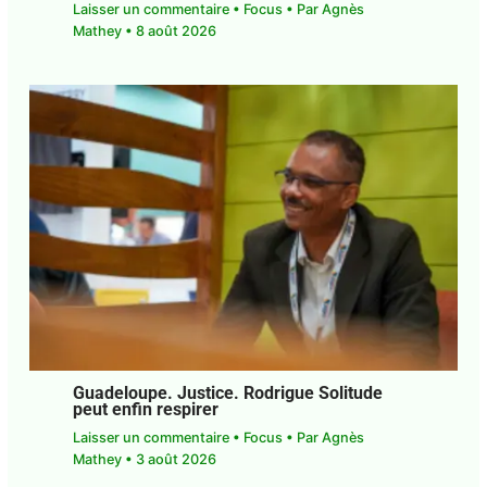
Guadeloupe. Musique. Les Abyssois
customisent et bonifient le Bèlè
traditionnel
Laisser un commentaire
•
Focus
• Par
Agnès
Mathey
•
8 août 2026