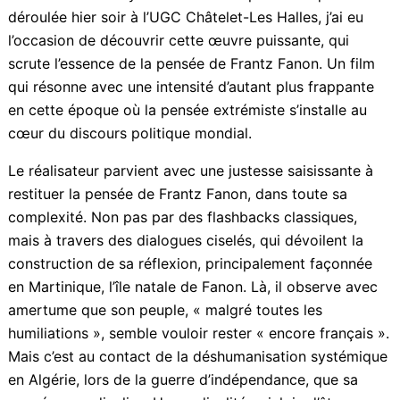
œuvre reflète à la fois les influences géographiques
de l’histoire et les talents des comédiens et
techniciens issus de différentes nationalités qui ont
contribué à cette grande fresque picturale tout en
portant un message universel.
Remarquable, profondément politique, anticolonialiste
et antiraciste : voilà comment résumer le dernier film
de Jean-Claude Barny. Lors de l’avant-première qui
s’est déroulée hier soir à l’UGC Châtelet-Les Halles, j’ai
eu l’occasion de découvrir cette œuvre puissante, qui
scrute l’essence de la pensée de Frantz Fanon. Un film
qui résonne avec une intensité d’autant plus frappante
en cette époque où la pensée extrémiste s’installe au
cœur du discours politique mondial.
Le réalisateur parvient avec une justesse saisissante à