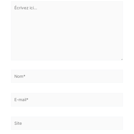
Laisser un commentaire
Votre adresse e-mail ne sera pas publiée.
Les champs
obligatoires sont indiqués avec
*
Écrivez
ici…
Nom*
E-