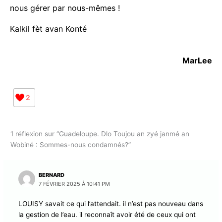
J'accepte
l'accord de confidentialité
Attention le signal serait très mauvais si, comme le
craint le président LOUISY, nous perdions la
gestion de ce service public, alors même que nous
aspirons à nous gérer par nous-mêmes !
Kalkil fèt avan Konté
MarLee
2
1 réflexion sur “Guadeloupe. Dlo Toujou an zyé janmé an
Wobiné : Sommes-nous condamnés?”
BERNARD