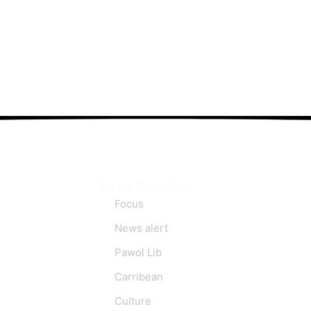
Liens Rapides
Focus
News alert
Pawol Lib
Carribean
Culture