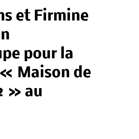
s et Firmine
en
pe pour la
e « Maison de
2 » au