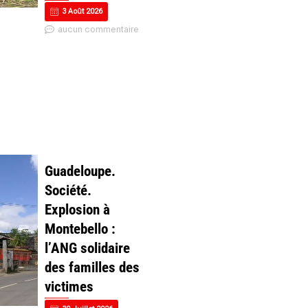
3 Août 2026
aucun commentaire
Guadeloupe.
Société.
Explosion à
Montebello :
l’ANG solidaire
des familles des
victimes