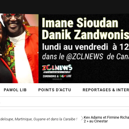
PAWOL LIB
POINTS D’ACTU
REPORTAGES & INTE
Kev Adams et Firmine Richar
deloupe, Martinique, Guyane et dans la Caraïbe !
2 » au Cinestar