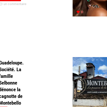
un commentaire
0
Guadeloupe.
Société. La
famille
Selbonne
dénonce la
cagnotte de
Montebello