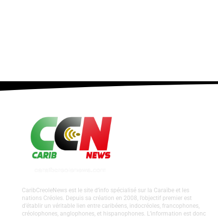
CaribCreoleNews est le site d’info spécialisé sur la Caraïbe et les
nations Créoles. Depuis sa création en 2008, l’objectif premier est
d’établir un véritable lien entre caribéens, indocréoles, francophones,
créolophones, anglophones, et hispanophones. L’information est donc