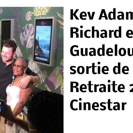
Kev Adam
Richard 
Guadelou
sortie d
Retraite 
Cinestar