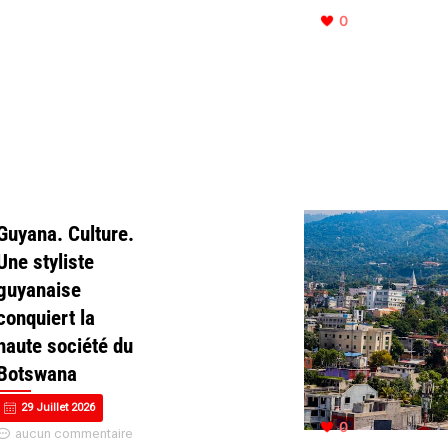
0
Guyana. Culture.
Une styliste
guyanaise
conquiert la
haute société du
Botswana
29 Juillet 2026
0
aucun commentaire