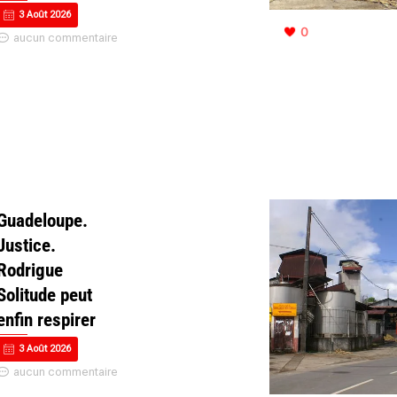
3 Août 2026
0
aucun commentaire
Guadeloupe.
Justice.
Rodrigue
Solitude peut
enfin respirer
3 Août 2026
aucun commentaire