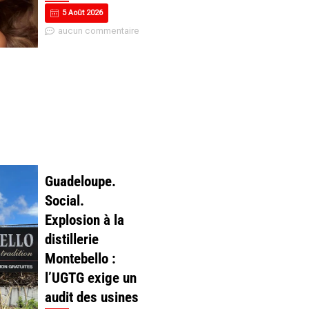
5 Août 2026
aucun commentaire
Guadeloupe.
Social.
Explosion à la
distillerie
Montebello :
l’UGTG exige un
audit des usines